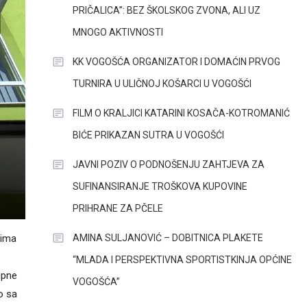
PRIČALICA”: BEZ ŠKOLSKOG ZVONA, ALI UZ
MNOGO AKTIVNOSTI
KK VOGOŠĆA ORGANIZATOR I DOMAĆIN PRVOG
TURNIRA U ULIČNOJ KOŠARCI U VOGOŠĆI
FILM O KRALJICI KATARINI KOSAČA-KOTROMANIĆ
BIĆE PRIKAZAN SUTRA U VOGOŠĆI
JAVNI POZIV O PODNOŠENJU ZAHTJEVA ZA
SUFINANSIRANJE TROŠKOVA KUPOVINE
PRIHRANE ZA PČELE
AMINA SULJANOVIĆ – DOBITNICA PLAKETE
jima
“MLADA I PERSPEKTIVNA SPORTISTKINJA OPĆINE
upne
VOGOŠĆA”
o sa