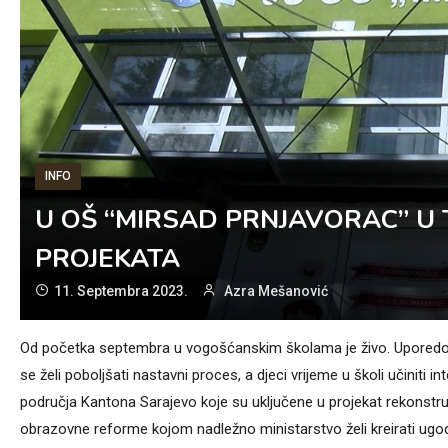
INFO
U OŠ “MIRSAD PRNJAVORAC” U 
PROJEKATA
11. Septembra 2023.
Azra Mešanović
Od početka septembra u vogošćanskim školama je živo. Uporedo s
se želi poboljšati nastavni proces, a djeci vrijeme u školi učiniti 
područja Kantona Sarajevo koje su uključene u projekat rekonstrukc
obrazovne reforme kojom nadležno ministarstvo želi kreirati ugo