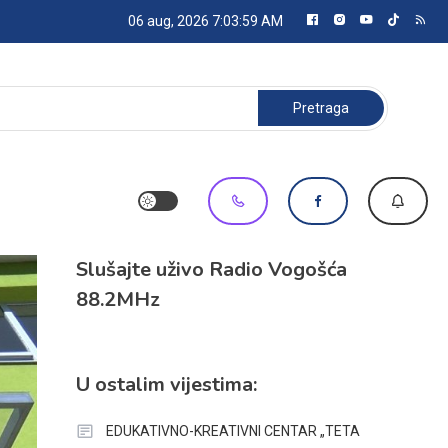
06 aug, 2026
7:04:01 AM
Pretraga:
Slušajte uživo Radio Vogošća
88.2MHz
U ostalim vijestima:
EDUKATIVNO-KREATIVNI CENTAR „TETA