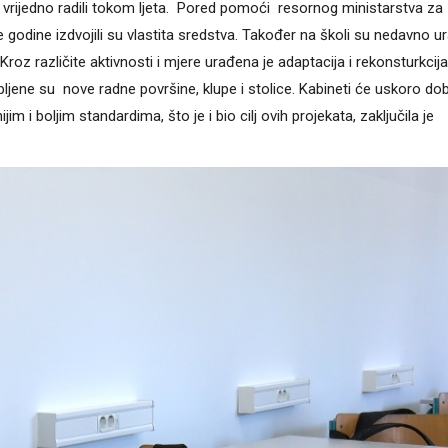
i vrijedno radili tokom ljeta. Pored pomoći resornog ministarstva za
odine izdvojili su vlastita sredstva. Također na školi su nedavno ura
. Kroz različite aktivnosti i mjere urađena je adaptacija i rekonsturkcij
kupljene su nove radne površine, klupe i stolice. Kabineti će uskoro dob
im i boljim standardima, što je i bio cilj ovih projekata, zaključila je