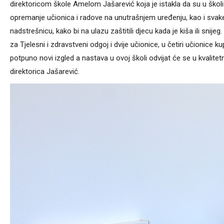
direktoricom škole Amelom Jašarević koja je istakla da su u škol
opremanje učionica i radove na unutrašnjem uređenju, kao i svake g
nadstrešnicu, kako bi na ulazu zaštitili djecu kada je kiša ili snijeg
za Tjelesni i zdravstveni odgoj i dvije učionice, u četiri učionice 
potpuno novi izgled a nastava u ovoj školi odvijat će se u kvalitetnij
direktorica Jašarević.