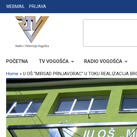
Skip
WEBMAIL
PRIJAVA
to
content
RADIO TELEVIZIJA VOGOŠĆA
POČETNA
TV VOGOŠĆA
RADIO VOGOŠĆA
Home
»
U OŠ “MIRSAD PRNJAVORAC” U TOKU REALIZACIJA BR