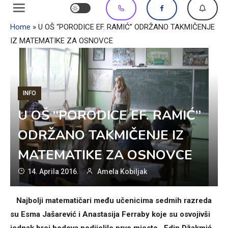
Home
»
U OŠ “PORODICE EF. RAMIĆ” ODRŽANO TAKMIČENJE
IZ MATEMATIKE ZA OSNOVCE
INFO
U OŠ “PORODICE EF. RAMIĆ”
ODRŽANO TAKMIČENJE IZ
MATEMATIKE ZA OSNOVCE
14. Aprila 2016.
Amela Kobiljak
Najbolji matematičari među učenicima sedmih razreda
su Esma Jašarević i Anastasija Ferraby koje su osvojivši