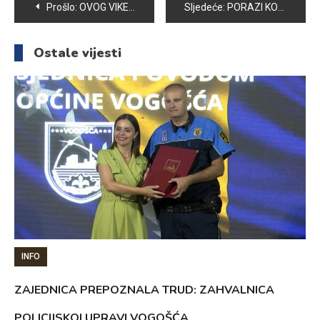
Navigacija
Prošlo:
OVOG VIKENDA U VOGOŠĆI PROLJETNA AKCIJA ODVOZA KABASTOG OTPADA
Sljedeće:
PORAZI KOŠARKAŠA I RUKOMETAŠA VOGOŠĆE
članaka
Ostale vijesti
INFO
ZAJEDNICA PREPOZNALA TRUD: ZAHVALNICA
POLICIJSKOJ UPRAVI VOGOŠĆA