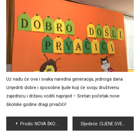
Uz nadu će ova i svaka naredna generacija, jednoga dana
iznjedriti dobre i sposobne ljude koji će svoju društvenu
zajednicu i državu voditi naprijed – Sretan početak nove
školske godine dragi prvačići!
Navigacija
Prošlo:
NOVA ŠKOLSKA GODINA U VOGOŠĆI POČELA UZ VEĆE PRISUSTVO POLICIJE
Sljedeće:
CIJENE SVESKI I ŠKOLSKOG PRIBORA UGLAVNOM NA NIVOU PROŠLOGODIŠNJIH
članaka