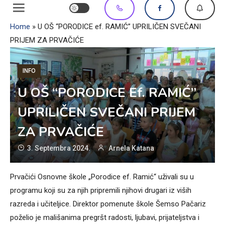
Home
»
U OŠ “PORODICE ef. RAMIĆ” UPRILIČEN SVEČANI
PRIJEM ZA PRVAČIĆE
INFO
U OŠ “PORODICE Ef. RAMIĆ”
UPRILIČEN SVEČANI PRIJEM
ZA PRVAČIĆE
3. Septembra 2024.
Arnela Katana
Prvačići Osnovne škole „Porodice ef. Ramić“ uživali su u
programu koji su za njih pripremili njihovi drugari iz viših
razreda i učiteljice. Direktor pomenute škole Šemso Pačariz
poželio je mališanima pregršt radosti, ljubavi, prijateljstva i