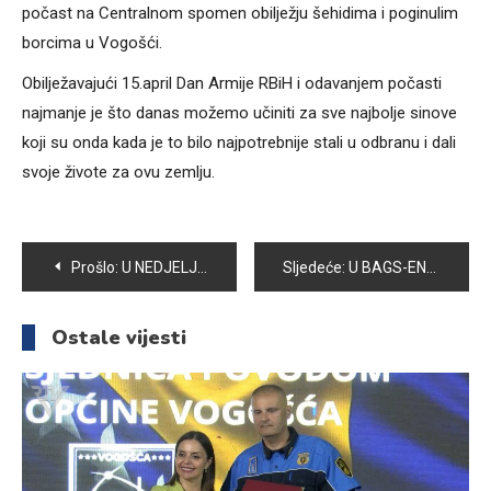
počast na Centralnom spomen obilježju šehidima i poginulim
borcima u Vogošći.
Obilježavajući 15.april Dan Armije RBiH i odavanjem počasti
najmanje je što danas možemo učiniti za sve najbolje sinove
koji su onda kada je to bilo najpotrebnije stali u odbranu i dali
svoje živote za ovu zemlju.
Navigacija
Prošlo:
U NEDJELJU PRAVOSLAVCI OBILJEŽAVAJU VASKRS
Sljedeće:
U BAGS-ENERGOTEHNIKA ZAVRŠENA NAJUSPJEŠNIJA GRIJNA SEZONA
članaka
Ostale vijesti