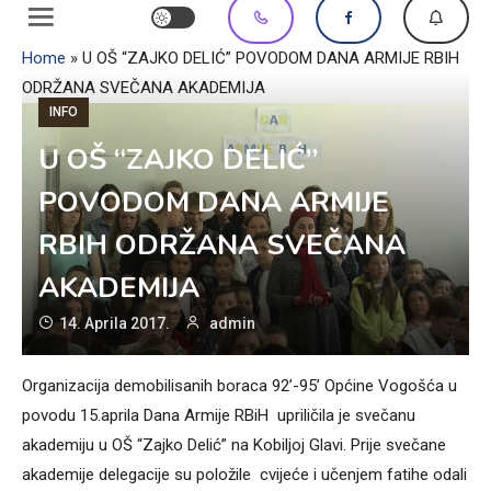
Home
»
U OŠ “ZAJKO DELIĆ” POVODOM DANA ARMIJE RBIH
ODRŽANA SVEČANA AKADEMIJA
INFO
U OŠ “ZAJKO DELIĆ”
POVODOM DANA ARMIJE
RBIH ODRŽANA SVEČANA
AKADEMIJA
14. Aprila 2017.
admin
Organizacija demobilisanih boraca 92’-95’ Općine Vogošća u
povodu 15.aprila Dana Armije RBiH upriličila je svečanu
akademiju u OŠ “Zajko Delić” na Kobiljoj Glavi. Prije svečane
akademije delegacije su položile cvijeće i učenjem fatihe odali