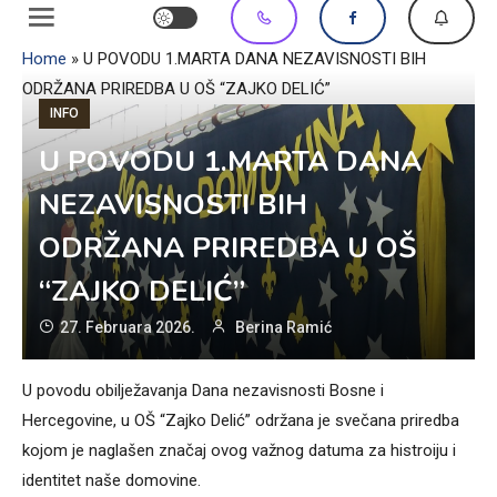
Home
»
U POVODU 1.MARTA DANA NEZAVISNOSTI BIH
ODRŽANA PRIREDBA U OŠ “ZAJKO DELIĆ”
INFO
U POVODU 1.MARTA DANA
NEZAVISNOSTI BIH
ODRŽANA PRIREDBA U OŠ
“ZAJKO DELIĆ”
27. Februara 2026.
Berina Ramić
U povodu obilježavanja Dana nezavisnosti Bosne i
Hercegovine, u OŠ “Zajko Delić” održana je svečana priredba
kojom je naglašen značaj ovog važnog datuma za histroiju i
identitet naše domovine.