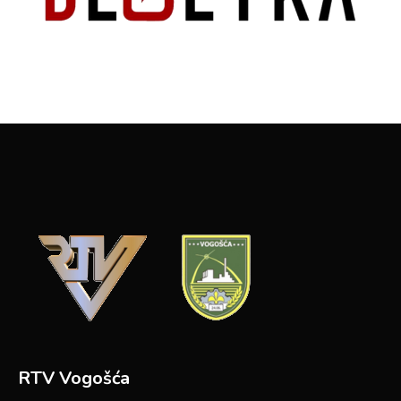
RTV Vogošća