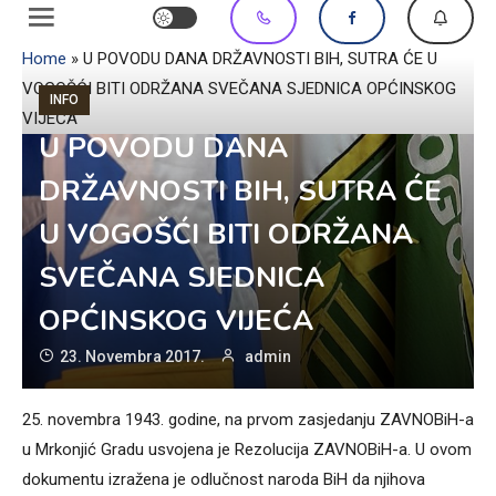
Home
»
U POVODU DANA DRŽAVNOSTI BIH, SUTRA ĆE U
VOGOŠĆI BITI ODRŽANA SVEČANA SJEDNICA OPĆINSKOG
INFO
VIJEĆA
U POVODU DANA
DRŽAVNOSTI BIH, SUTRA ĆE
U VOGOŠĆI BITI ODRŽANA
SVEČANA SJEDNICA
OPĆINSKOG VIJEĆA
23. Novembra 2017.
admin
25. novembra 1943. godine, na prvom zasjedanju ZAVNOBiH-a
u Mrkonjić Gradu usvojena je Rezolucija ZAVNOBiH-a. U ovom
dokumentu izražena je odlučnost naroda BiH da njihova