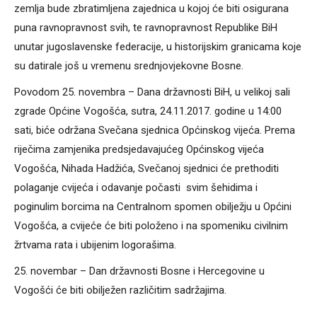
zemlja bude zbratimljena zajednica u kojoj će biti osigurana
puna ravnopravnost svih, te ravnopravnost Republike BiH
unutar jugoslavenske federacije, u historijskim granicama koje
su datirale još u vremenu srednjovjekovne Bosne.
Povodom 25. novembra – Dana državnosti BiH, u velikoj sali
zgrade Općine Vogošća, sutra, 24.11.2017. godine u 14:00
sati, biće održana Svečana sjednica Općinskog vijeća. Prema
riječima zamjenika predsjedavajućeg Općinskog vijeća
Vogošća, Nihada Hadžića, Svečanoj sjednici će prethoditi
polaganje cvijeća i odavanje počasti svim šehidima i
poginulim borcima na Centralnom spomen obilježju u Općini
Vogošća, a cvijeće će biti položeno i na spomeniku civilnim
žrtvama rata i ubijenim logorašima.
25. novembar – Dan državnosti Bosne i Hercegovine u
Vogošći će biti obilježen različitim sadržajima.