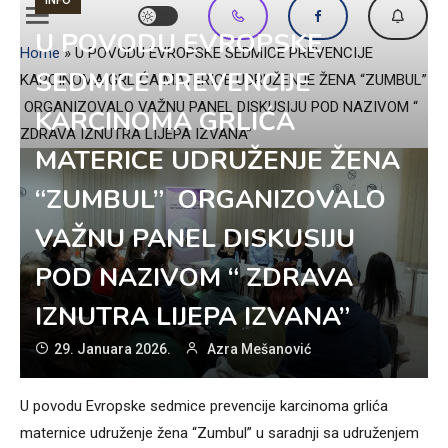
U POVODU EVROPSKE
Home
»
U POVODU EVROPSKE SEDMICE PREVENCIJE
SEDMICE PREVENCIJE
KARCINOMA GRLIĆA MATERICE UDRUŽENJE ŽENA “ZUMBUL”
ORGANIZOVALO VAŽNU PANEL DISKUSIJU POD NAZIVOM “
KARCINOMA GRLIĆA
ZDRAVA IZNUTRA LIJEPA IZVANA”
MATERICE UDRUŽENJE ŽENA
“ZUMBUL” ORGANIZOVALO
VAŽNU PANEL DISKUSIJU
POD NAZIVOM “ ZDRAVA
IZNUTRA LIJEPA IZVANA”
29. Januara 2026.
Azra Mešanović
U povodu Evropske sedmice prevencije karcinoma grlića
maternice udruženje žena “Zumbul” u saradnji sa udruženjem