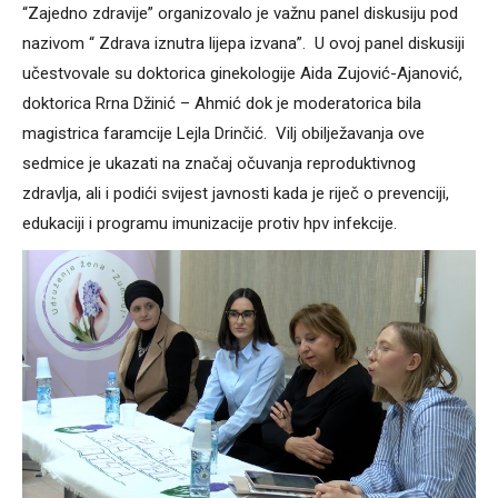
“Zajedno zdravije” organizovalo je važnu panel diskusiju pod
nazivom “ Zdrava iznutra lijepa izvana”. U ovoj panel diskusiji
učestvovale su doktorica ginekologije Aida Zujović-Ajanović,
doktorica Rrna Džinić – Ahmić dok je moderatorica bila
magistrica faramcije Lejla Drinčić. Vilj obilježavanja ove
sedmice je ukazati na značaj očuvanja reproduktivnog
zdravlja, ali i podići svijest javnosti kada je riječ o prevenciji,
edukaciji i programu imunizacije protiv hpv infekcije.