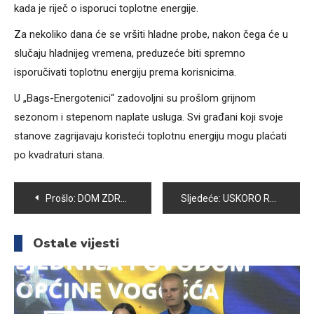
kada je riječ o isporuci toplotne energije.
Za nekoliko dana će se vršiti hladne probe, nakon čega će u
slučaju hladnijeg vremena, preduzeće biti spremno
isporučivati toplotnu energiju prema korisnicima.
U „Bags-Energotenici“ zadovoljni su prošlom grijnom
sezonom i stepenom naplate usluga. Svi građani koji svoje
stanove zagrijavaju koristeći toplotnu energiju mogu plaćati
po kvadraturi stana.
Navigacija
Prošlo:
DOM ZDRAVLJA VOGOŠĆA: S NOVOM OPREMOM I KVALITETNJA USLUGA PACIJENTIMA
Sljedeće:
USKORO RADOVI NA IZGRADNJI NOVE JAVNE RASVJETE OD VOGOŠĆANSKE PETLJE DO SEMIZOVCA
članaka
Ostale vijesti