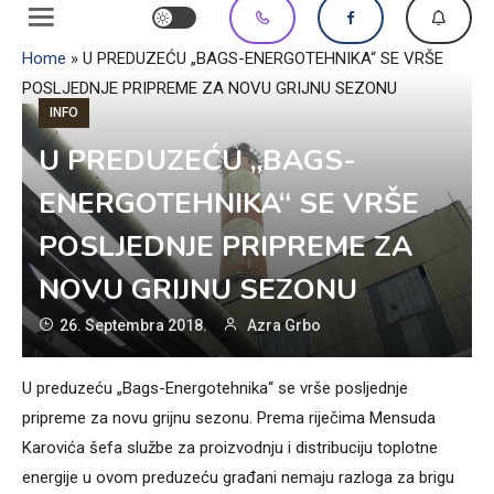
Home
»
U PREDUZEĆU „BAGS-ENERGOTEHNIKA“ SE VRŠE
POSLJEDNJE PRIPREME ZA NOVU GRIJNU SEZONU
INFO
U PREDUZEĆU „BAGS-
ENERGOTEHNIKA“ SE VRŠE
POSLJEDNJE PRIPREME ZA
NOVU GRIJNU SEZONU
26. Septembra 2018.
Azra Grbo
U preduzeću „Bags-Energotehnika“ se vrše posljednje
pripreme za novu grijnu sezonu. Prema riječima Mensuda
Karovića šefa službe za proizvodnju i distribuciju toplotne
energije u ovom preduzeću građani nemaju razloga za brigu