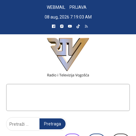
Skip
WEBMAIL
PRIJAVA
to
08 aug, 2026
7:19:04 AM
content
RADIO TELEVIZIJA VOGOŠĆA
Pretraga: