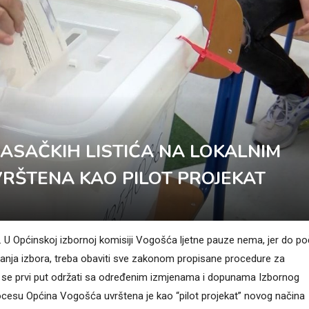
ASAČKIH LISTIĆA NA LOKALNIM
RŠTENA KAO PILOT PROJEKAT
. U Općinskoj izbornoj komisiji Vogošća ljetne pauze nema, jer do p
anja izbora, treba obaviti sve zakonom propisane procedure za
e se prvi put održati sa određenim izmjenama i dopunama Izbornog
ocesu Općina Vogošća uvrštena je kao “pilot projekat” novog načina