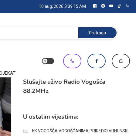
10 aug, 2026
3:39:16 AM
Pretraga:
ROJEKAT
Slušajte uživo Radio Vogošća
88.2MHz
U ostalim vijestima:
KK VOGOŠĆA VOGOŠĆANIMA PRIREDIO VRHUNSKI