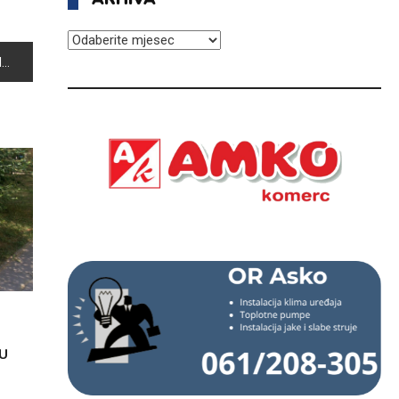
ARHIVA
N
U