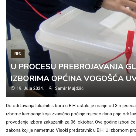
INFO
U PROCESU PREBROJAVANJA GL
IZBORIMA OPĆINA VOGOŠĆA UV
19. Jula 2024.
Samir Mujdžić
Do održavanja lokalnih izbora u BiH ostalo je manje od 3 mjeseca
izborne kampanje koja zvanično počinje mjesec dana prije održav
provođenje izbora zakazanih za 06. oktobar. Ove godine izbori ć
zakona koji je nametnuo Visoki predstavnik u BiH. U izbornom pr