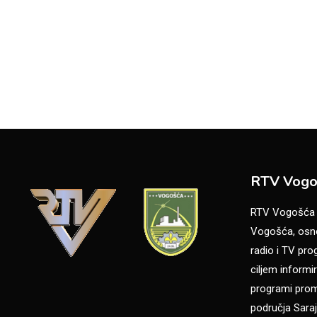
RTV Vogo
RTV Vogošća je
Vogošća, osno
radio i TV pr
ciljem informir
programi promo
područja Saraj