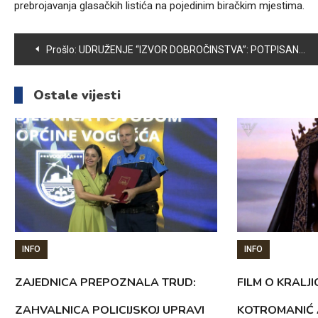
prebrojavanja glasačkih listića na pojedinim biračkim mjestima.
Navigacija
Prošlo:
UDRUŽENJE “IZVOR DOBROČINSTVA”: POTPISANA 42 UGOVORA ZA NABAVKU POLJOPRIVREDNE OPREME U VRIJEDNOSTI OD OKO 150.000 KM
članaka
Ostale vijesti
INFO
INFO
ZAJEDNICA PREPOZNALA TRUD:
FILM O KRALJI
ZAHVALNICA POLICIJSKOJ UPRAVI
KOTROMANIĆ 