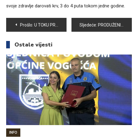
svoje zdravlje darovati krv, 3 do 4 puta tokom jedne godine.
Navigacija
Prošlo:
U TOKU PRIPREME ZA INTERNACIONALNI KARATE TURNIR “VOGOŠĆA OPEN 2023”
Sljedeće:
PRODUŽENI BORAVAK OŠ „ZAJKO DELIĆ“
članaka
Ostale vijesti
INFO