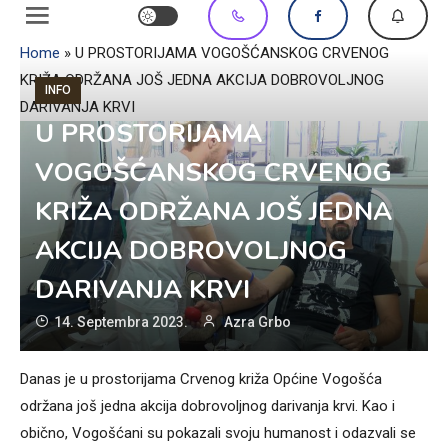
Home
»
U PROSTORIJAMA VOGOŠĆANSKOG CRVENOG
KRIŽA ODRŽANA JOŠ JEDNA AKCIJA DOBROVOLJNOG
INFO
DARIVANJA KRVI
U PROSTORIJAMA
VOGOŠĆANSKOG CRVENOG
KRIŽA ODRŽANA JOŠ JEDNA
AKCIJA DOBROVOLJNOG
DARIVANJA KRVI
14. Septembra 2023.
Azra Grbo
Danas je u prostorijama Crvenog križa Općine Vogošća
održana još jedna akcija dobrovoljnog darivanja krvi. Kao i
obično, Vogošćani su pokazali svoju humanost i odazvali se