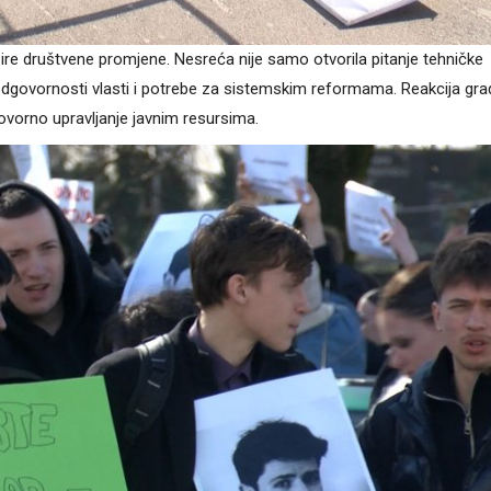
re društvene promjene. Nesreća nije samo otvorila pitanje tehničke
, odgovornosti vlasti i potrebe za sistemskim reformama. Reakcija gr
ovorno upravljanje javnim resursima.