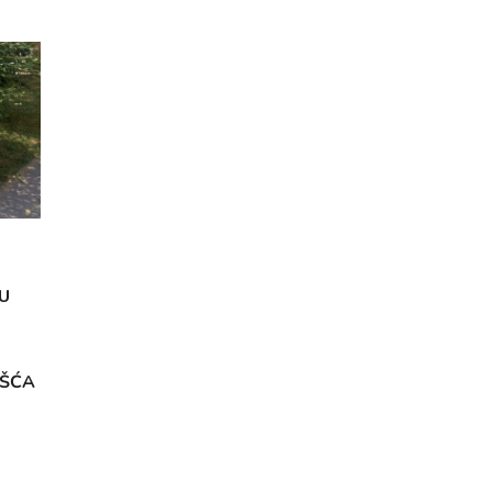
U
OŠĆA