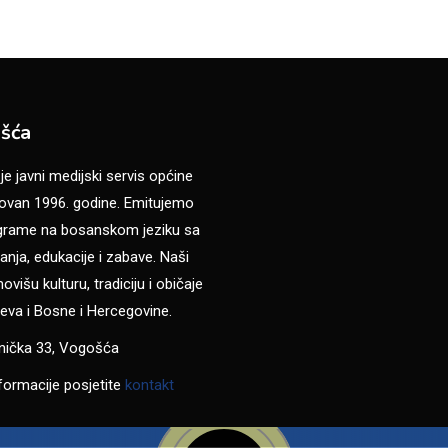
šća
 javni medijski servis općine
van 1996. godine. Emitujemo
ograme na bosanskom jeziku sa
anja, edukacije i zabave. Naši
višu kulturu, tradiciju i običaje
eva i Bosne i Hercegovine.
anička 33, Vogošća
formacije posjetite
kontakt