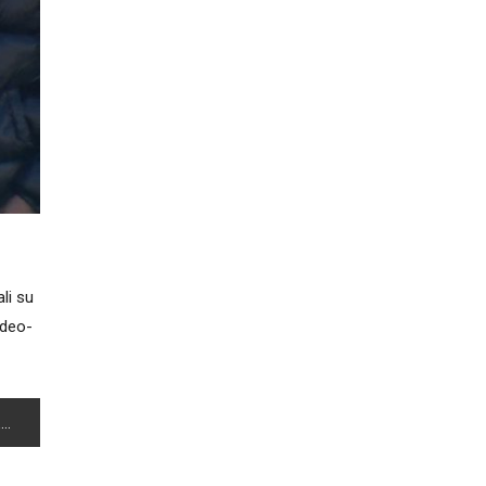
li su
ideo-
”