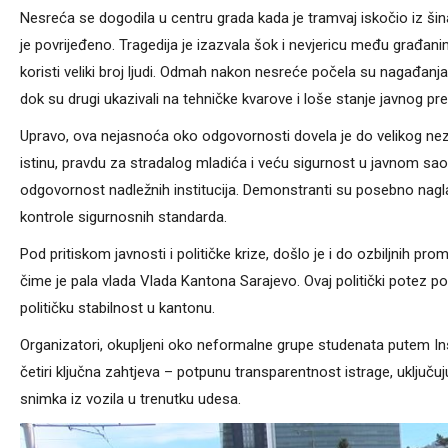
Nesreća se dogodila u centru grada kada je tramvaj iskočio iz šina 
je povrijeđeno. Tragedija je izazvala šok i nevjericu među građ
koristi veliki broj ljudi. Odmah nakon nesreće počela su nagađanja 
dok su drugi ukazivali na tehničke kvarove i loše stanje javnog pr
Upravo, ova nejasnoća oko odgovornosti dovela je do velikog neza
istinu, pravdu za stradalog mladića i veću sigurnost u javnom saobra
odgovornost nadležnih institucija. Demonstranti su posebno nagl
kontrole sigurnosnih standarda.
Pod pritiskom javnosti i političke krize, došlo je i do ozbiljnih pr
čime je pala vlada Vlada Kantona Sarajevo. Ovaj politički potez poka
političku stabilnost u kantonu.
Organizatori, okupljeni oko neformalne grupe studenata putem Inst
četiri ključna zahtjeva – potpunu transparentnost istrage, uključuju
snimka iz vozila u trenutku udesa.