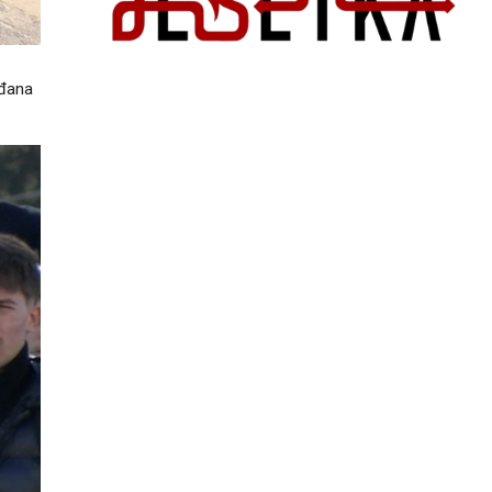
ađana