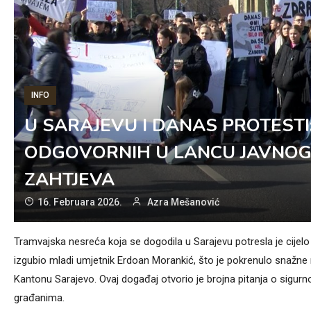
INFO
U SARAJEVU I DANAS PROTESTI
ODGOVORNIH U LANCU JAVNOG 
ZAHTJEVA
16. Februara 2026.
Azra Mešanović
Tramvajska nesreća koja se dogodila u Sarajevu potresla je cijelo dr
izgubio mladi umjetnik Erdoan Morankić, što je pokrenulo snažne 
Kantonu Sarajevo. Ovaj događaj otvorio je brojna pitanja o sigurn
građanima.