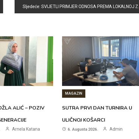
Sljedeće:
SVIJETLI PRIMJER ODNOSA PREMA LOKALNOJ ZAJEDNICI: STANOVNICI GORE USPJEŠNO ORGANIZOVALI AKCIJU ČIŠĆENJA I UREĐENJA SVOJE MZ
MAGAZIN
ŽLA ALIĆ – POZIV
SUTRA PRVI DAN TURNIRA U
GENERACIJE
ULIČNOJ KOŠARCI
Arnela Katana
Admin
.
6. Augusta 2026.