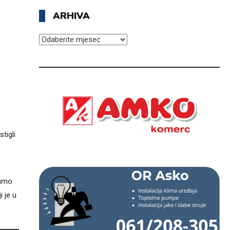
ARHIVA
ARHIVA
tigli
samo
i je u