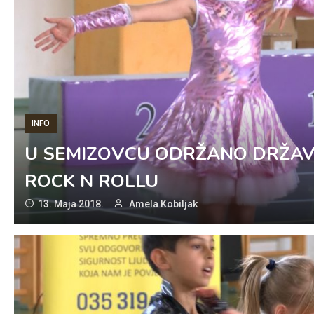
INFO
U SEMIZOVCU ODRŽANO DRŽA
ROCK N ROLLU
13. Maja 2018.
Amela Kobiljak