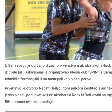
U Semizovcu je održano državno prvenstvo u akrobatskom Rock N R
iz cijele BiH. Takmičenje je organizovao Plesni klub “SPIN” iz Sa
takmičile formacijski ili su nastupali kao plesni parovi.
Prvenstvo je otvorio Nedim Hreljić i tom prilkom čestitao svim t
jedan plesni poduhvat koji će akrobarski Rock N Roll vratiti na mjes
BiH donosio svjetske medalje.