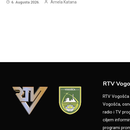
Arnela Katana
6. Augusta 2026.
RTV Vogo
RTV Vogošća je
Vogošća, osno
radio i TV pr
ciljem informir
programi promo