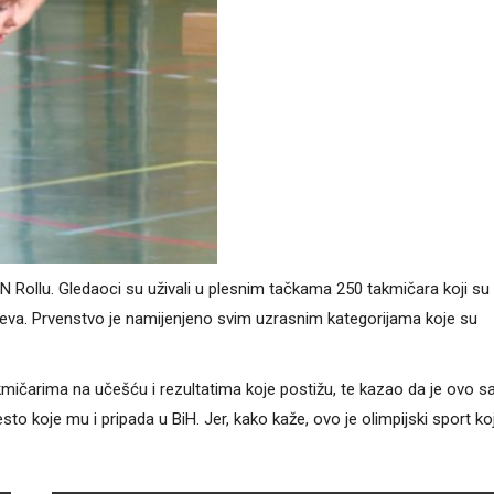
ollu. Gledaoci su uživali u plesnim tačkama 250 takmičara koji su s
rajeva. Prvenstvo je namijenjeno svim uzrasnim kategorijama koje su
akmičarima na učešću i rezultatima koje postižu, te kazao da je ovo 
to koje mu i pripada u BiH. Jer, kako kaže, ovo je olimpijski sport koj