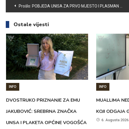
Navigacija
Prošlo:
POBJEDA UNISA ZA PRVO MJESTO I PLASMAN U DOIGRAVANJE ZA PRVAKA
članaka
Ostale vijesti
INFO
INFO
DVOSTRUKO PRIZNANJE ZA EMU
MUALLIMA NED
JAKUBOVIĆ: SREBRNA ZNAČKA
KOJI ODGAJA 
6. Augusta 2026
UNSA I PLAKETA OPĆINE VOGOŠĆA