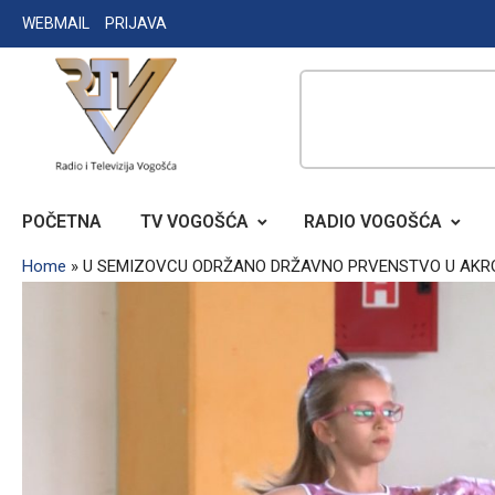
Skip
WEBMAIL
PRIJAVA
to
content
RADIO TELEVIZIJA VOGOŠĆA
POČETNA
TV VOGOŠĆA
RADIO VOGOŠĆA
Home
»
U SEMIZOVCU ODRŽANO DRŽAVNO PRVENSTVO U AKR