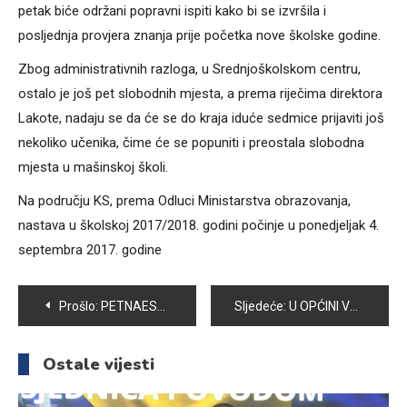
petak biće održani popravni ispiti kako bi se izvršila i
posljednja provjera znanja prije početka nove školske godine.
Zbog administrativnih razloga, u Srednjoškolskom centru,
ostalo je još pet slobodnih mjesta, a prema riječima direktora
Lakote, nadaju se da će se do kraja iduće sedmice prijaviti još
nekoliko učenika, čime će se popuniti i preostala slobodna
mjesta u mašinskoj školi.
Na području KS, prema Odluci Ministarstva obrazovanja,
nastava u školskoj 2017/2018. godini počinje u ponedjeljak 4.
septembra 2017. godine
Navigacija
Prošlo:
PETNAESTOGODIŠNJI TARIK BEŠLIJA OSVOJIO NAJVIŠI VRH BOSNE I HERCEGOVINE
Sljedeće:
U OPĆINI VOGOŠĆA POTPISAN SPORAZUM O REALIZACIJI PROJEKTA PODRŠKE RAZVOJU PČELARSTVA
članaka
Ostale vijesti