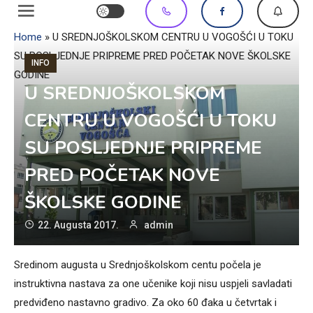
Home
»
U SREDNJOŠKOLSKOM CENTRU U VOGOŠĆI U TOKU
SU POSLJEDNJE PRIPREME PRED POČETAK NOVE ŠKOLSKE
INFO
GODINE
U SREDNJOŠKOLSKOM
CENTRU U VOGOŠĆI U TOKU
SU POSLJEDNJE PRIPREME
PRED POČETAK NOVE
ŠKOLSKE GODINE
22. Augusta 2017.
admin
Sredinom augusta u Srednjoškolskom centu počela je
instruktivna nastava za one učenike koji nisu uspjeli savladati
predviđeno nastavno gradivo. Za oko 60 đaka u četvrtak i