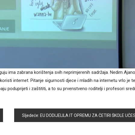
uju ima zabrana korištenja svih neprimjerenih sadržaja. Nedim Ajano
isti internet. Pitanje sigurnosti djece i mladih na internetu vrlo je t
 poduprijeti i zaštititi, a to su prvenstveno roditelji i profesori sred
Sljedeće:
EU DODIJELILA IT OPREMU ZA ČETIRI ŠKOLE UČESNICE PROJEKTA „VOLONTIRANJE JE COOL!