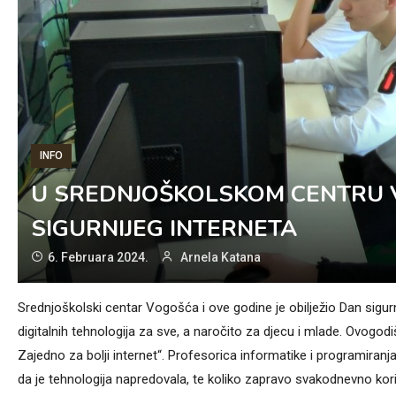
INFO
U SREDNJOŠKOLSKOM CENTRU 
SIGURNIJEG INTERNETA
6. Februara 2024.
Arnela Katana
Srednjoškolski centar Vogošća i ove godine je obilježio Dan sigurn
digitalnih tehnologija za sve, a naročito za djecu i mlade. Ovogod
Zajedno za bolji internet“. Profesorica informatike i programiran
da je tehnologija napredovala, te koliko zapravo svakodnevno kori