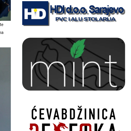
 te
na