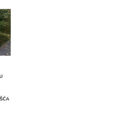
U
OŠĆA