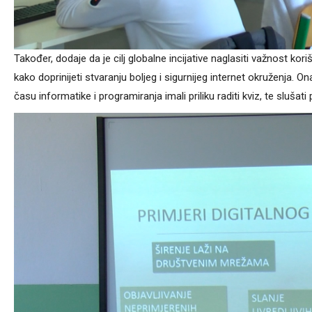
Također, dodaje da je cilj globalne incijative naglasiti važnost korište
kako doprinijeti stvaranju boljeg i sigurnijeg internet okruženja. 
času informatike i programiranja imali priliku raditi kviz, te slušat