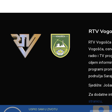
RTV Vogo
RTV Vogošća je
Vogošća, osno
radio i TV pr
ciljem informir
programi promo
područja Saraj
Sjedište: Još
Za dodatne in
stranicu
.
USPIO SAM U ZIVOTU