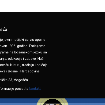
šća
 javni medijski servis općine
van 1996. godine. Emitujemo
ograme na bosanskom jeziku sa
anja, edukacije i zabave. Naši
višu kulturu, tradiciju i običaje
eva i Bosne i Hercegovine.
anička 33, Vogošća
formacije posjetite
kontakt