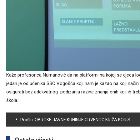
Kaže profesorica Numanović da na platformi na kojoj se djeca log
jedan je od učenika SŠC Vogošća koji nam je kazao na koji način kor
osigurati bez adekvatnog podizanja razine znanja onih koji ih trebaju
škola.
Navigacija
Prošlo:
OBROKE JAVNE KUHINJE CRVENOG KRIŽA KORISTI 109 GRAĐANA OPĆINE VOGOŠĆA
članaka
Ostale vijesti