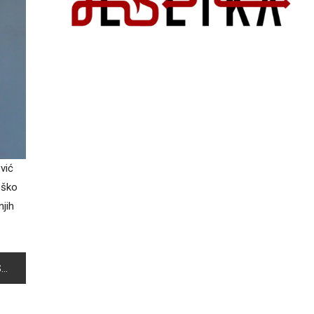
vić
eško
njih
“