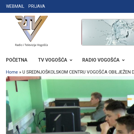
Skip
WEBMAIL
PRIJAVA
to
content
RADIO TELEVIZIJA VOGOŠĆA
POČETNA
TV VOGOŠĆA
RADIO VOGOŠĆA
Home
»
U SREDNJOŠKOLSKOM CENTRU VOGOŠĆA OBILJEŽEN D