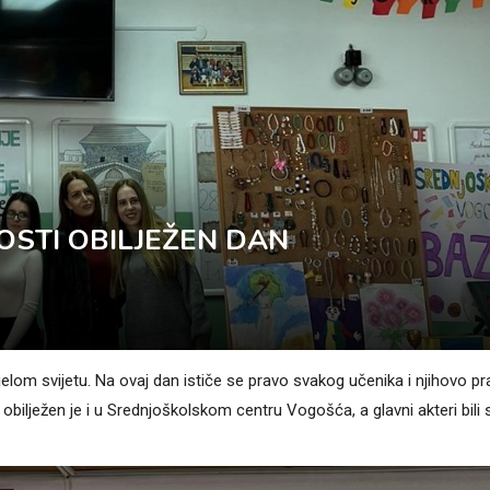
OSTI OBILJEŽEN DAN
lom svijetu. Na ovaj dan ističe se pravo svakog učenika i njihovo p
ilježen je i u Srednjoškolskom centru Vogošća, a glavni akteri bili 