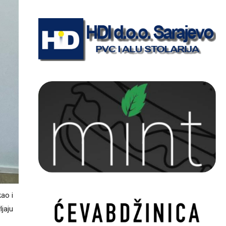
ao i
ljaju