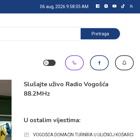
06 aug, 2026
9:58:07 AM
Pretraga:
Slušajte uživo Radio Vogošća
88.2MHz
U ostalim vijestima:
VOGOŠĆA DOMAĆIN TURNIRA U ULIČNOJ KOŠARCI