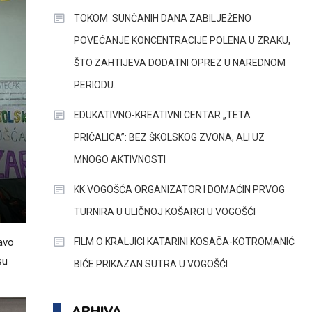
TOKOM SUNČANIH DANA ZABILJEŽENO
POVEĆANJE KONCENTRACIJE POLENA U ZRAKU,
ŠTO ZAHTIJEVA DODATNI OPREZ U NAREDNOM
PERIODU.
EDUKATIVNO-KREATIVNI CENTAR „TETA
PRIČALICA”: BEZ ŠKOLSKOG ZVONA, ALI UZ
MNOGO AKTIVNOSTI
KK VOGOŠĆA ORGANIZATOR I DOMAĆIN PRVOG
TURNIRA U ULIČNOJ KOŠARCI U VOGOŠĆI
FILM O KRALJICI KATARINI KOSAČA-KOTROMANIĆ
ravo
su
BIĆE PRIKAZAN SUTRA U VOGOŠĆI
ARHIVA