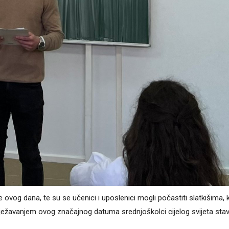
vog dana, te su se učenici i uposlenici mogli počastiti slatkišima, k
ilježavanjem ovog značajnog datuma srednjoškolci cijelog svijeta stav