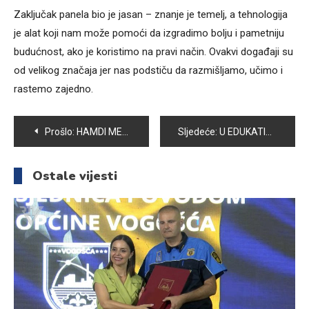
Zaključak panela bio je jasan – znanje je temelj, a tehnologija
je alat koji nam može pomoći da izgradimo bolju i pametniju
budućnost, ako je koristimo na pravi način. Ovakvi događaji su
od velikog značaja jer nas podstiču da razmišljamo, učimo i
rastemo zajedno.
Navigacija
Prošlo:
HAMDI MEHMEDOVSKI I ESMA HASIĆ NAJBOLJI NA TAKMIČENJU IZ FIZIKE
Sljedeće:
U EDUKATIVNO-KREATIVNOM CENTRU “TETA PRIČALICA” SUTRA POČINJE ŠKOLA GLUME ZA DJECU SA ALDINOM TUCIĆEM
članaka
Ostale vijesti