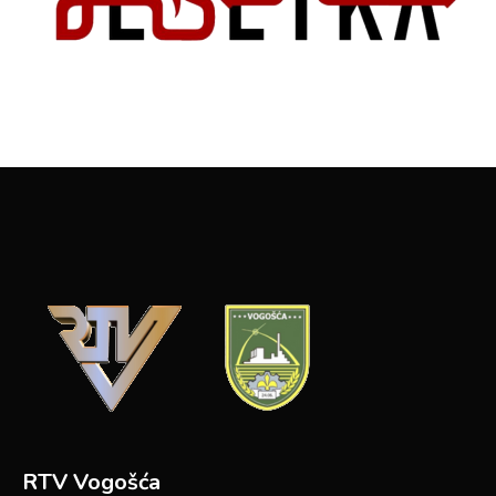
RTV Vogošća