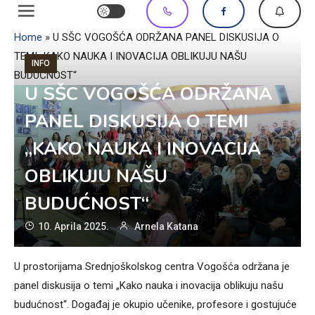
Home
»
U SŠC VOGOŠĆA ODRŽANA PANEL DISKUSIJA O
TEMI „KAKO NAUKA I INOVACIJA OBLIKUJU NAŠU
INFO
BUDUĆNOST“
U SŠC VOGOŠĆA ODRŽANA
PANEL DISKUSIJA O TEMI
„KAKO NAUKA I INOVACIJA
OBLIKUJU NAŠU
BUDUĆNOST“
10. Aprila 2025.
Arnela Katana
U prostorijama Srednjoškolskog centra Vogošća održana je
panel diskusija o temi „Kako nauka i inovacija oblikuju našu
budućnost“. Događaj je okupio učenike, profesore i gostujuće