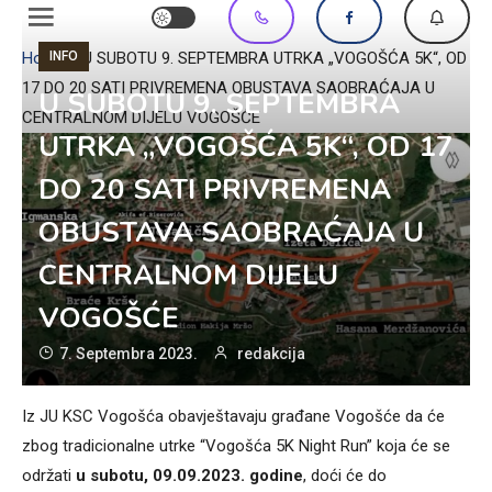
INFO
Home
»
U SUBOTU 9. SEPTEMBRA UTRKA „VOGOŠĆA 5K“, OD
17 DO 20 SATI PRIVREMENA OBUSTAVA SAOBRAĆAJA U
U SUBOTU 9. SEPTEMBRA
CENTRALNOM DIJELU VOGOŠĆE
UTRKA „VOGOŠĆA 5K“, OD 17
DO 20 SATI PRIVREMENA
OBUSTAVA SAOBRAĆAJA U
CENTRALNOM DIJELU
VOGOŠĆE
7. Septembra 2023.
redakcija
Iz JU KSC Vogošća obavještavaju građane Vogošće da će
zbog tradicionalne utrke “Vogošća 5K Night Run” koja će se
održati
u subotu, 09.09.2023. godine
, doći će do