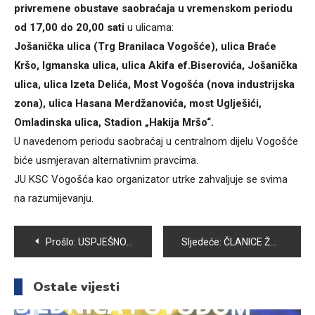
privremene obustave saobraćaja u vremenskom periodu
od 17,00 do 20,00 sati
u ulicama:
Jošanička ulica (Trg Branilaca Vogošće), ulica Braće
Kršo, Igmanska ulica, ulica Akifa ef.Biserovića, Jošanička
ulica, ulica Izeta Delića, Most Vogošća (nova industrijska
zona), ulica Hasana Merdžanovića, most Uglješići,
Omladinska ulica, Stadion „Hakija Mršo“.
U navedenom periodu saobraćaj u centralnom dijelu Vogošće
biće usmjeravan alternativnim pravcima.
JU KSC Vogošća kao organizator utrke zahvaljuje se svima
na razumijevanju.
Navigacija
Prošlo:
USPJEŠNO PROVEDEN NADZOR NAD KVALITETOM USLUGA U OPĆINI VOGOŠĆA
Sljedeće:
ČLANICE ŽNK „VOGOŠĆA“ VRIJEDNO SE PRIPREMAJU ZA TAKMIČARSKU SEZONU
članaka
Ostale vijesti