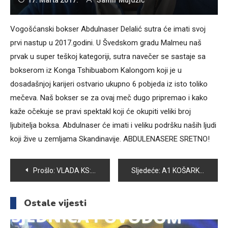
Vogošćanski bokser Abdulnaser Delalić sutra će imati svoj
prvi nastup u 2017.godini. U Švedskom gradu Malmeu naš
prvak u super teškoj kategoriji, sutra navečer se sastaje sa
bokserom iz Konga Tshibuabom Kalongom koji je u
dosadašnjoj karijeri ostvario ukupno 6 pobjeda iz isto toliko
mečeva. Naš bokser se za ovaj meč dugo pripremao i kako
kaže očekuje se pravi spektakl koji će okupiti veliki broj
ljubitelja boksa. Abdulnaser će imati i veliku podršku naših ljudi
koji žive u zemljama Skandinavije. ABDULENASERE SRETNO!
Navigacija
Prošlo:
VLADA KS: SAGLASNOST NA PROJEKT IZGRADNJE TUNELA BARE – KOBILJA GLAVA – HOTONJ
Sljedeće:
A1 KOŠARKAŠKA LIGA BIH: NOVA POBJEDA VOGOŠĆANA NA PUTU KA TITULI
članaka
Ostale vijesti