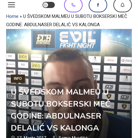
Home
»
U ŠVEDSKOM MALMEU U SUBOTU BOKSERSKI MEČ
GODINE: ABDULNASER DELALIĆ VS KALONGA
INFO
U ŠVEDSKOM MALMEU U
SUBOTU BOKSERSKI MEČ
GODINE: ABDULNASER
DELALIĆ VS KALONGA
17. Marta 2017.
Samir Mujdžić