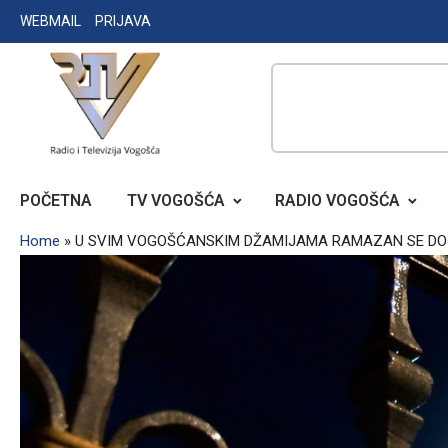
Skip
WEBMAIL
PRIJAVA
to
content
RADIO TELEVIZIJA VOGOŠĆA
POČETNA
TV VOGOŠĆA
RADIO VOGOŠĆA
Home
»
U SVIM VOGOŠĆANSKIM DŽAMIJAMA RAMAZAN SE DO