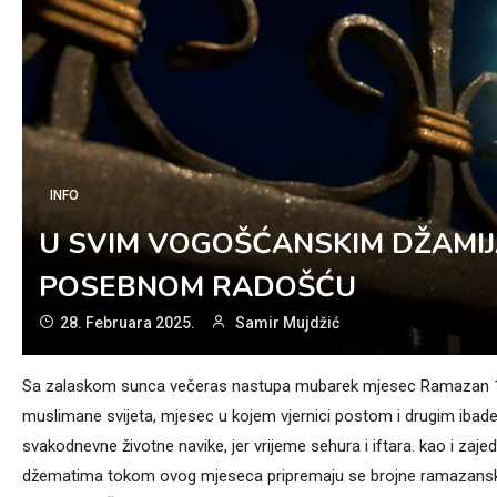
INFO
U SVIM VOGOŠĆANSKIM DŽAMI
POSEBNOM RADOŠĆU
28. Februara 2025.
Samir Mujdžić
Sa zalaskom sunca večeras nastupa mubarek mjesec Ramazan 1446.
muslimane svijeta, mjesec u kojem vjernici postom i drugim iba
svakodnevne životne navike, jer vrijeme sehura i iftara. kao i zaj
džematima tokom ovog mjeseca pripremaju se brojne ramazanske 