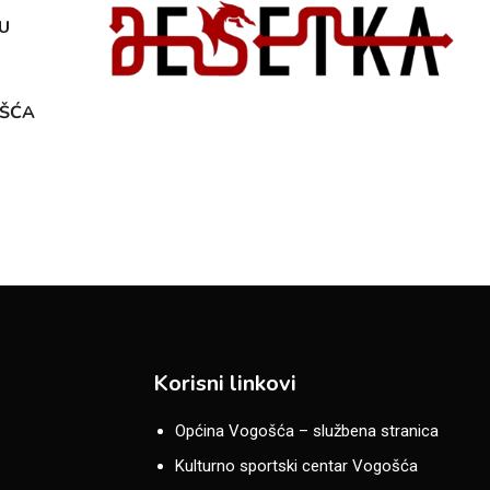
U
OŠĆA
Korisni linkovi
Općina Vogošća – službena stranica
Kulturno sportski centar Vogošća