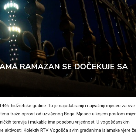
JAMA RAMAZAN SE DOČEKUJE SA
 hidžretske godine. To je najodabraniji i najvažniji mjesec za sve
detima traže oprost od uzvišenog Boga. Mjesec u kojem postom mij
edničkih teravija i mukable ima posebnu vrijednost. U vogošćanskim
aktivosti. Kolektiv RTV Vogošća svim građanima islamske vjere že