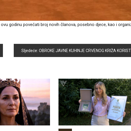
vu godinu povećati broj novih članova, posebno djece, kao i organi
Sljedeće:
OBROKE JAVNE KUHINJE CRVENOG KRIŽA KORISTI 109 GRAĐANA OPĆINE VOGOŠĆA