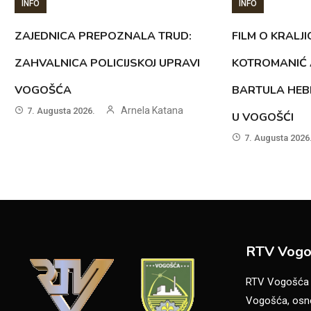
INFO
INFO
ZAJEDNICA PREPOZNALA TRUD:
FILM O KRALJI
ZAHVALNICA POLICIJSKOJ UPRAVI
KOTROMANIĆ 
VOGOŠĆA
BARTULA HEB
Arnela Katana
7. Augusta 2026.
U VOGOŠĆI
7. Augusta 2026
RTV Vogo
RTV Vogošća je
Vogošća, osno