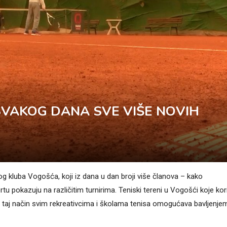
VAKOG DANA SVE VIŠE NOVIH
og kluba Vogošća, koji iz dana u dan broji više članova – kako
ortu pokazuju na različitim turnirima. Teniski tereni u Vogošći koje kori
na taj način svim rekreativcima i školama tenisa omogućava bavljenje