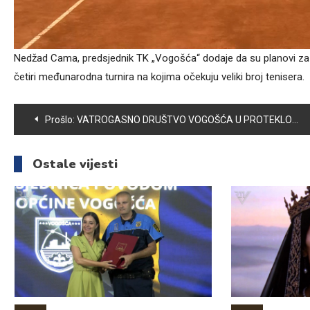
Nedžad Cama, predsjednik TK „Vogošća“ dodaje da su planovi za o
četiri međunarodna turnira na kojima očekuju veliki broj tenisera.
Navigacija
Prošlo:
VATROGASNO DRUŠTVO VOGOŠĆA U PROTEKLOJ GODINI IMALO BROJNE INTERVENCIJE
članaka
Ostale vijesti