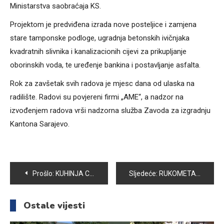
Ministarstva saobraćaja KS.
Projektom je predviđena izrada nove posteljice i zamjena
stare tamponske podloge, ugradnja betonskih ivičnjaka
kvadratnih slivnika i kanalizacionih cijevi za prikupljanje
oborinskih voda, te uređenje bankina i postavljanje asfalta.
Rok za zavšetak svih radova je mjesc dana od ulaska na
radilište. Radovi su povjereni firmi „AME“, a nadzor na
izvođenjem radova vrši nadzorna služba Zavoda za izgradnju
Kantona Sarajevo.
Navigacija
Prošlo:
KUHINJA CRVENOG KRIŽA KS PRIKUPLJAT ĆE KURBANSKO MESO
Sljedeće:
RUKOMETAŠI VOGOŠĆE OTPUTOVALI U ITALIJU
članaka
Ostale vijesti