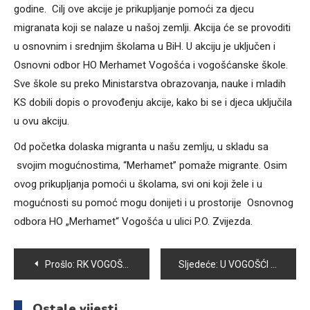
godine. Cilj ove akcije je prikupljanje pomoći za djecu
migranata koji se nalaze u našoj zemlji. Akcija će se provoditi
u osnovnim i srednjim školama u BiH. U akciju je uključen i
Osnovni odbor HO Merhamet Vogošća i vogošćanske škole.
Sve škole su preko Ministarstva obrazovanja, nauke i mladih
KS dobili dopis o provođenju akcije, kako bi se i djeca uključila
u ovu akciju.
Od početka dolaska migranta u našu zemlju, u skladu sa
svojim mogućnostima, “Merhamet” pomaže migrante. Osim
ovog prikupljanja pomoći u školama, svi oni koji žele i u
mogućnosti su pomoć mogu donijeti i u prostorije Osnovnog
odbora HO „Merhamet“ Vogošća u ulici P.O. Zvijezda.
Navigacija
Prošlo:
RK VOGOŠĆA POLJINE HILLS: SVI NA RUKOMET U SUBOTU U 20 SATI
Sljedeće:
U VOGOŠĆI KATOLICI OBILJEŽILI BLAGDAN SVIH SVETIH
članaka
Ostale vijesti