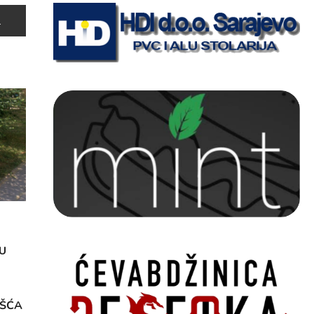
U
OŠĆA