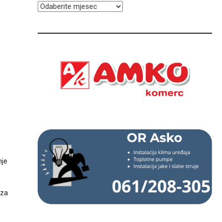
ARHIVA
nje
 za