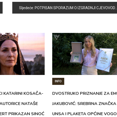
Sljedeće:
POTPISAN SPORAZUM O IZGRADNJI CJEVOVODA U NASELJU DONJA JOŠANICA – UGLJEŠIĆI
INFO
CI KATARINI KOSAČA-
DVOSTRUKO PRIZNANJE ZA EM
AUTORICE NATAŠE
JAKUBOVIĆ: SREBRNA ZNAČKA
ERT PRIKAZAN SINOĆ
UNSA I PLAKETA OPĆINE VOG