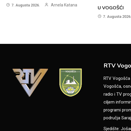
Arnela Katana
7. Augusta 2026.
U VOGOŠĆI
7. Augusta 2026
RTV Vogo
RTV Vogošća je
Vogošća, osno
radio i TV pr
ciljem informir
programi promo
područja Saraj
Sjedište: Još