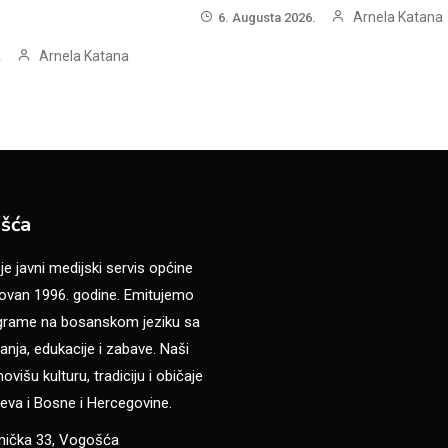
Arnela Katana
6. Augusta 2026.
Arnela Katana
.
šća
 javni medijski servis općine
van 1996. godine. Emitujemo
ograme na bosanskom jeziku sa
anja, edukacije i zabave. Naši
višu kulturu, tradiciju i običaje
eva i Bosne i Hercegovine.
anička 33, Vogošća