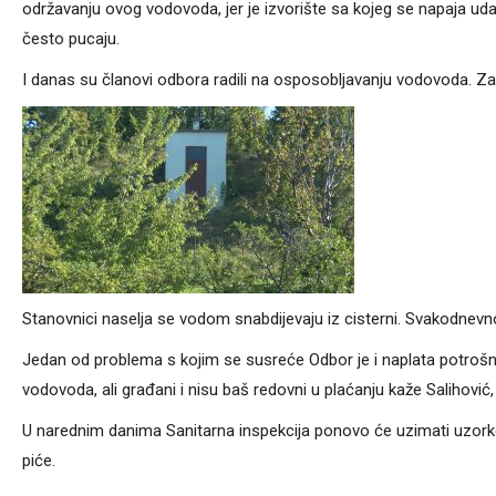
održavanju ovog vodovoda, jer je izvorište sa kojeg se napaja uda
često pucaju.
I danas su članovi odbora radili na osposobljavanju vodovoda. Zami
Stanovnici naselja se vodom snabdijevaju iz cisterni. Svakodnevn
Jedan od problema s kojim se susreće Odbor je i naplata potrošnj
vodovoda, ali građani i nisu baš redovni u plaćanju kaže Salihović, 
U narednim danima Sanitarna inspekcija ponovo će uzimati uzorke vo
piće.