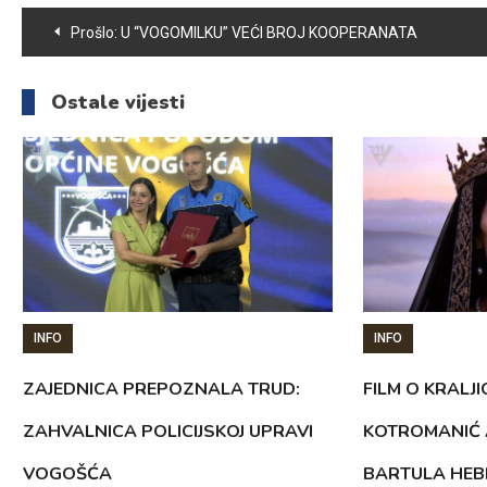
Navigacija
Prošlo:
U “VOGOMILKU” VEĆI BROJ KOOPERANATA
članaka
Ostale vijesti
INFO
INFO
ZAJEDNICA PREPOZNALA TRUD:
FILM O KRALJI
ZAHVALNICA POLICIJSKOJ UPRAVI
KOTROMANIĆ 
VOGOŠĆA
BARTULA HEB