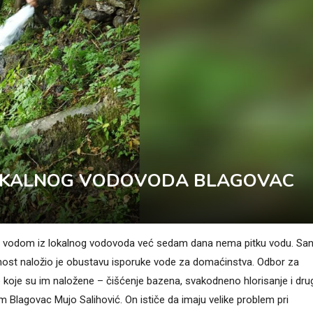
 LOKALNOG VODOVODA BLAGOVAC
u vodom iz lokalnog vodovoda već sedam dana nema pitku vodu. Sani
vnost naložio je obustavu isporuke vode za domaćinstva. Odbor za
 koje su im naložene – čišćenje bazena, svakodneno hlorisanje i dru
 Blagovac Mujo Salihović. On ističe da imaju velike problem pri