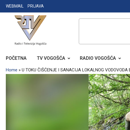
Skip
WEBMAIL
PRIJAVA
to
content
RADIO TELEVIZIJA VOGOŠĆA
POČETNA
TV VOGOŠĆA
RADIO VOGOŠĆA
Home
»
U TOKU ČIŠĆENJE I SANACIJA LOKALNOG VODOVODA