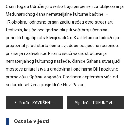
Osim toga u Udruženju uveliko traju prirpeme i za obilježavanja
Međunarodnog dana nematerijalne kulturne baštine –
17.oktobra, odnosno organizaciju trećeg etno street art
festivala, koji će ove godine okupiti veći broj učesnica i
ponuditi bogatiji i atraktvniji sadržaj. Kvalitetan rad udruženja
prepoznat je od starta čemu svjedoće posjećene radionice,
priznanja i zahvalnice. Promovišući vaznost očuvanja
nematerijalnog kulturnog nasljeđe, članice Sahana stvarajući
mostove prijateljstva u gradovima i općinama BiH pozitivno
promovišu i Općinu Vogošća. Sredinom septembra više od
sedamdeset žena posjetiti će Novi Pazar.
Navigacija
Prošlo:
ZAVRŠENI RADOVI NA UTOPLJAVANJU ŠKOLE “ZAJKO DELIĆ”
Sljedeće:
TRIFUNOVIĆ: KOMANDANTA VUKOVIĆA VOZIO NA ŽUČ
članaka
Ostale vijesti