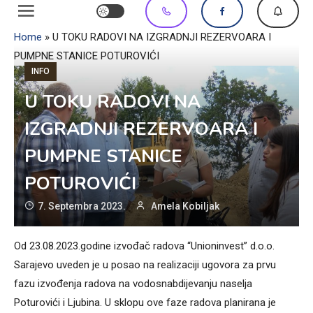
Home
»
U TOKU RADOVI NA IZGRADNJI REZERVOARA I
PUMPNE STANICE POTUROVIĆI
INFO
U TOKU RADOVI NA
IZGRADNJI REZERVOARA I
PUMPNE STANICE
POTUROVIĆI
7. Septembra 2023.
Amela Kobiljak
Od 23.08.2023.godine izvođač radova “Unioninvest” d.o.o.
Sarajevo uveden je u posao na realizaciji ugovora za prvu
fazu izvođenja radova na vodosnabdijevanju naselja
Poturovići i Ljubina. U sklopu ove faze radova planirana je