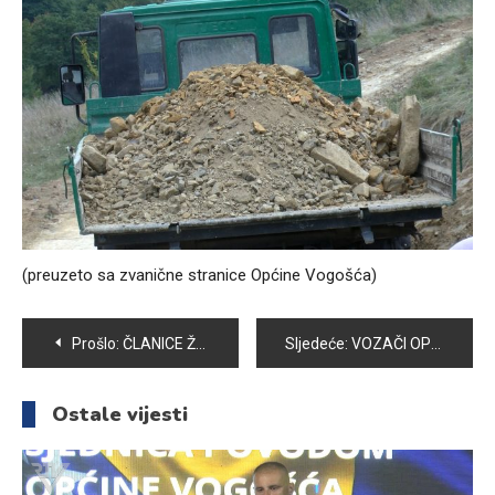
(preuzeto sa zvanične stranice Općine Vogošća)
Navigacija
Prošlo:
ČLANICE ŽNK „VOGOŠĆA“ VRIJEDNO SE PRIPREMAJU ZA TAKMIČARSKU SEZONU
Sljedeće:
VOZAČI OPREZ: U SEMIZOVCU POSTAVLJEN RADAR
članaka
Ostale vijesti