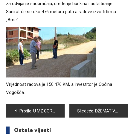
za odvijanje saobraćaja, uređenje bankina i asfaltiranje.
Sanirat će se oko 476 metara puta a radove izvodi firma
„Ame“.
Vrijednost radova je 150.476 KM, a investitor je Općina
Vogošća.
Navigacija
Prošlo:
U MZ GORA IZVRŠENA PRIMOPREDAJA DEMINIRANE POVRŠINE
Sljedeće:
DŽEMAT VOGOŠĆA POBJEDNIK OVOGODIŠNJE LIGE DŽEMATA
članaka
Ostale vijesti