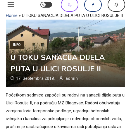
Home
»
U TOKU SANACIJA DIJELA PUTA U ULICI ROSULJE II
INFO
U TOKU SANACIJA DIJELA
PUTA U ULICI ROSULJE II
17. Septembra 2018.
admin
Početkom sedmice započeli su radovi na sanaciji dijela puta u
Ulici Rosulje II, na području MZ Blagovac. Radovi obuhvataju
zamjenu loše tamponske podloge, ugradnju betonskih
ivičnjaka i kanalica za prikupljanje i odvodnju oborinskih voda,
proširenje saobraćajnice u krivinama radi poboljšanja uslova