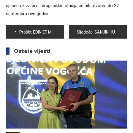
upisni rok za prvi i drugi ciklus studija će biti otvoren do 27.
septembra ove godine.
Navigacija
Prošlo:
EDIN EF. MRKULIĆ NOVI IMAM DŽEMATA KOBILJA GLAVA
Sljedeće:
SANJIN HUKARA, ČLAN KARATE KLUBA „SAMBON“ PRVAK BIH
članaka
Ostale vijesti