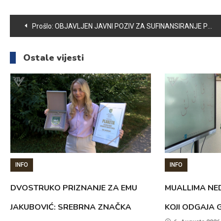
Navigacija
Prošlo:
OBJAVLJEN JAVNI POZIV ZA SUFINANSIRANJE PROJEKATA BORAČKIH UDRUŽENJA
članaka
Ostale vijesti
INFO
INFO
DVOSTRUKO PRIZNANJE ZA EMU
MUALLIMA NED
JAKUBOVIĆ: SREBRNA ZNAČKA
KOJI ODGAJA 