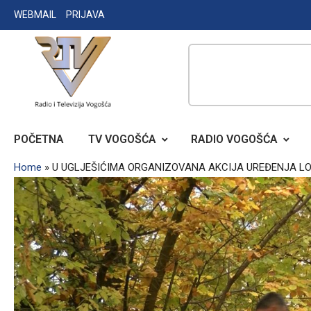
Skip
WEBMAIL
PRIJAVA
to
content
RADIO TELEVIZIJA VOGOŠĆA
POČETNA
TV VOGOŠĆA
RADIO VOGOŠĆA
Home
»
U UGLJEŠIĆIMA ORGANIZOVANA AKCIJA UREĐENJA L