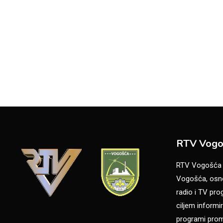
RTV Vogo
RTV Vogošća je
Vogošća, osno
radio i TV pr
ciljem informir
programi promo