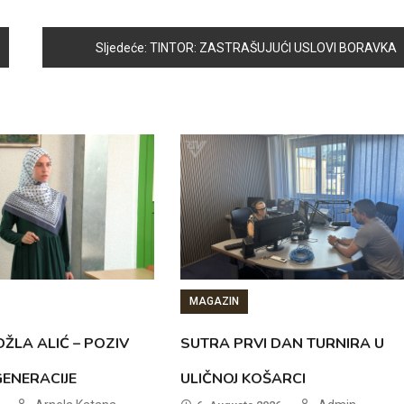
Sljedeće:
TINTOR: ZASTRAŠUJUĆI USLOVI BORAVKA
MAGAZIN
ŽLA ALIĆ – POZIV
SUTRA PRVI DAN TURNIRA U
GENERACIJE
ULIČNOJ KOŠARCI