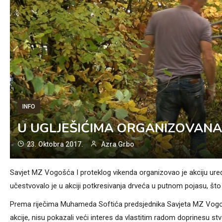
INFO
U UGLJEŠIĆIMA ORGANIZOVANA
23. Oktobra 2017.
Azra Grbo
Savjet MZ Vogošća I proteklog vikenda organizovao je akciju ure
učestvovalo je u akciji potkresivanja drveća u putnom pojasu, što 
Prema riječima Muhameda Softića predsjednika Savjeta MZ Vogošća
akcije, nisu pokazali veći interes da vlastitim radom doprinesu stva