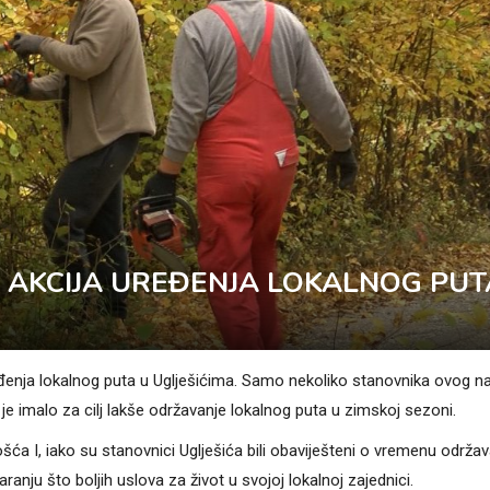
 AKCIJA UREĐENJA LOKALNOG PUT
đenja lokalnog puta u Uglješićima. Samo nekoliko stanovnika ovog na
je imalo za cilj lakše održavanje lokalnog puta u zimskoj sezoni.
 I, iako su stanovnici Uglješića bili obaviješteni o vremenu održav
ranju što boljih uslova za život u svojoj lokalnoj zajednici.