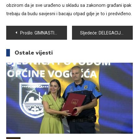
obzirom da je sve urađeno u skladu sa zakonom građani ipak
trebaju da budu savjesni i bacaju otpad gdje je to i predviđeno.
Navigacija
Prošlo:
GIMNASTIČARKE GK „HANA“ VRIJEDNO SE PRIPREMAJU ZA NAREDNA TAKMIČENJA
Sljedeće:
DELEGACIJA OPĆINE VOGOŠĆA PRISUSTVOVALA OBILJEŽAVANJU 26. GODIŠNJICE MASAKRA NA MARKALAMA
članaka
Ostale vijesti