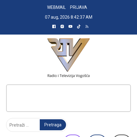
Skip
WEBMAIL
PRIJAVA
to
07 aug, 2026
8:42:38 AM
content
RADIO TELEVIZIJA VOGOŠĆA
Pretraga: