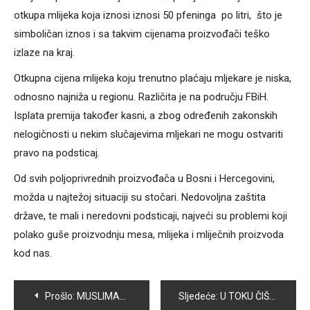
otkupa mlijeka koja iznosi iznosi 50 pfeninga po litri, što je
simboličan iznos i sa takvim cijenama proizvođači teško
izlaze na kraj.
Otkupna cijena mlijeka koju trenutno plaćaju mljekare je niska,
odnosno najniža u regionu. Različita je na području FBiH.
Isplata premija također kasni, a zbog određenih zakonskih
nelogičnosti u nekim slučajevima mljekari ne mogu ostvariti
pravo na podsticaj.
Od svih poljoprivrednih proizvođača u Bosni i Hercegovini,
možda u najtežoj situaciji su stočari. Nedovoljna zaštita
države, te mali i neredovni podsticaji, najveći su problemi koji
polako guše proizvodnju mesa, mlijeka i mliječnih proizvoda
kod nas.
Navigacija
Prošlo:
MUSLIMANI IBADETIMA I POSTOM SE PRIPREMAJU ZA PREDSTOJEĆI KURBAN BAJRAM
Sljedeće:
U TOKU ČIŠĆENJE I SANACIJA LOKALNOG VODOVODA BLAGOVAC