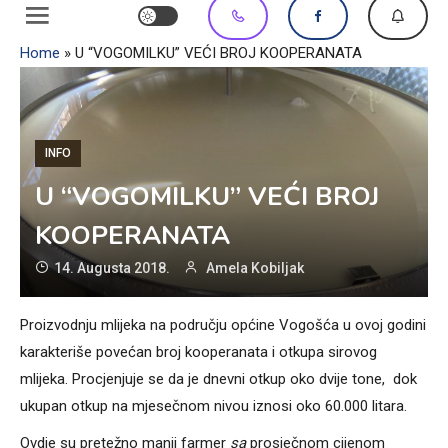
Home
»
U “VOGOMILKU” VEĆI BROJ KOOPERANATA
INFO
U “VOGOMILKU” VEĆI BROJ
KOOPERANATA
14. Augusta 2018.
Amela Kobiljak
Proizvodnju mlijeka na području općine Vogošća u ovoj godini
karakteriše povećan broj kooperanata i otkupa sirovog
mlijeka. Procjenjuje se da je dnevni otkup oko dvije tone, dok
ukupan otkup na mjesečnom nivou iznosi oko 60.000 litara.
Ovdje su pretežno manji farmer
sa
prosječnom cijenom