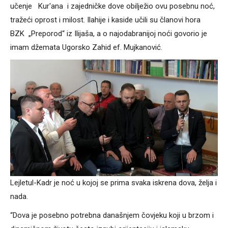
učenje Kur'ana i zajedničke dove obilježio ovu posebnu noć,
tražeći oprost i milost. Ilahije i kaside učili su članovi hora
BZK „Preporod“ iz Ilijaša, a o najodabranijoj noći govorio je
imam džemata Ugorsko Zahid ef. Mujkanović.
Lejletul-Kadr je noć u kojoj se prima svaka iskrena dova, želja i
nada.
“Dova je posebno potrebna današnjem čovjeku koji u brzom i