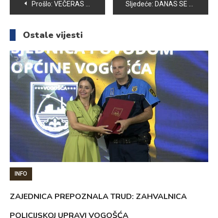
Navigacija
Prošlo:
VEČERAS MUSLIMANI OBILJEŽAVAJU LEJLETUL-KADR, NOĆ KOJA JE VRIJEDNIJA OD HILJADU MJESECI
Sljedeće:
DANAS SE OBILJEŽAVA MEĐUNARODNI DAN SOCIJALNOG RADA
članaka
Ostale vijesti
INFO
ZAJEDNICA PREPOZNALA TRUD: ZAHVALNICA
POLICIJSKOJ UPRAVI VOGOŠĆA