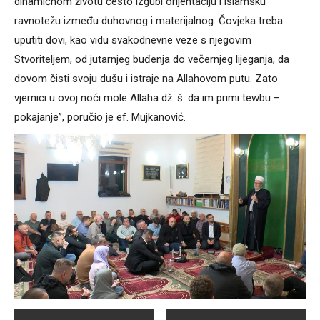
dinamičnom životu često izgubi orijentaciju i islamsku
ravnotežu između duhovnog i materijalnog. Čovjeka treba
uputiti dovi, kao vidu svakodnevne veze s njegovim
Stvoriteljem, od jutarnjeg buđenja do večernjeg lijeganja, da
dovom čisti svoju dušu i istraje na Allahovom putu. Zato
vjernici u ovoj noći mole Allaha dž. š. da im primi tewbu –
pokajanje”, poručio je ef. Mujkanović.