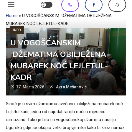
Home
»
U VOGOŠĆANSKIM DŽEMATIMA OBILJEŽENA
MUBAREK NOĆ LEJLETUL-KADR
INFO
U VOGOŠĆANSKIM
DŽEMATIMA OBILJEŽENA
MUBAREK NOĆ LEJLETUL-
KADR
17. Marta 2026.
Azra Mešanović
Sinoć je u svim džamijama svečano obilježena mubarek noć
Lejletul kadr, jedna od najodabranijih noći u mjesecu
ramazanu. Tako je bilo i u vogošćanskoj džamiji u naselju
Ugorsko gdje se okupio veliki broj vjernika kako bi kroz namaz,