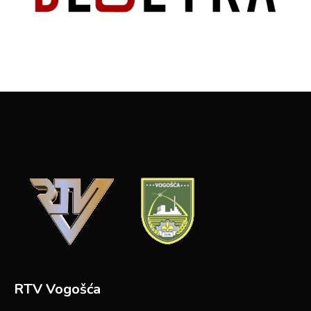
RTV Vogošća