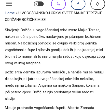
Home
»
U VOGOŠĆANSKOJ CRKVI SVETE MAJKE TEREZIJE
ODRŽANE BOŽIĆNE MISE
Slavljenje Božića u vogošćanskoj crkvi svete Majke Tereze,
nakon sinoćne polnoćke, nastavljeno je jutarnjom božićnom
misom. Na božićnoj polnoćki se okupio veliki broj vjernika
vogošćanske župe i njihovih gostiju, dok ih je na jutarnjoj misi
bilo nešto manje, ali to nije umanjilo radost koju osjećaju zbog
ovog velikog blagdana.
Božić srca vjernika ispunjava radošću , a najviše mu se raduju
djeca kojih je i jutros u vogošćanskoj crkvi bilo nekoliko,
među njima Ljiljana i Angelina sa majkom Sanjom, koja ima
još petero djece. Božić za njih predstavlja veliku radost i
slavlje.
Misu je predvodio vogošćanski župnik Alberto Zornada.