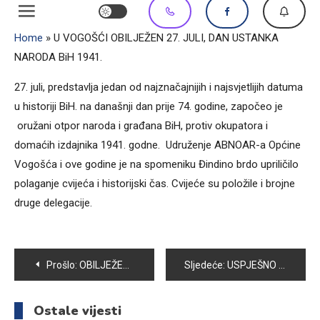
Home
»
U VOGOŠĆI OBILJEŽEN 27. JULI, DAN USTANKA
NARODA BiH 1941.
27. juli, predstavlja jedan od najznačajnijih i najsvjetlijih datuma
u historiji BiH. na današnji dan prije 74. godine, započeo je
oružani otpor naroda i građana BiH, protiv okupatora i
domaćih izdajnika 1941. godne. Udruženje ABNOAR-a Općine
Vogošća i ove godine je na spomeniku Đindino brdo upriličilo
polaganje cvijeća i historijski čas. Cvijeće su položile i brojne
druge delegacije.
Navigacija
Prošlo:
OBILJEŽENA 22.GODIŠNJICA BITKE ZA UGORSKO
Sljedeće:
USPJEŠNO PROVEDENA HUMANITARNA AKCIJA “HLJEB OD TEKSTILA”
članaka
Ostale vijesti