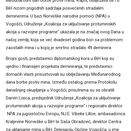
Međunarodni dan borbe protiv mina, 4.april, obilježava se i u
BiH nizom prigodnih sadržaja posvećenih stradalim
deminerima. U bazi Norveške narodne pomoći (NPA) u
Vogošći, Udruženje „Koalicija za uključivanje protuminskih
akcija u razvojne programe“ ukazala je na značaj ovog Dana u
našoj zemlji, koja se već dvadeset godina bori sa problemom
zaostalih mina i u kojoj je smrtno stradalo 49 deminera.
Brojni gosti, predstavnici diplomatskog kora u BiH koji su
ujedno i finansijeri projekata deminiranja, te predstavnici
domaćih vlasti prisustvovali su obilježavanju Međunarodnog
dana borbe protiv mina. Između ostalog, prema Protokolu
današnjeg okupljanja u Vogošći, prisutnima su se obratili
Darvin Lisica, predsjednik Udruženja „Koalicija za uključivanje
protuminskih akcija u razvojne programe“ i regionalni direktor
NPA za jugoistočnu Evropu, NJ.E. Vibeke Lilloe, ambasadorica
Kraljevine Norveške u BiH te Saša Obradović, direktor Centra
za uklanjanje mina u BiH. Delegaciju Općine Vogošća, u ime