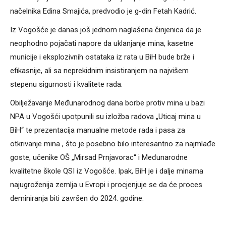
načelnika Edina Smajića, predvodio je g-din Fetah Kadrić.
Iz Vogošće je danas još jednom naglašena činjenica da je
neophodno pojačati napore da uklanjanje mina, kasetne
municije i eksplozivnih ostataka iz rata u BiH bude brže i
efikasnije, ali sa neprekidnim insistiranjem na najvišem
stepenu sigurnosti i kvalitete rada.
Obilježavanje Međunarodnog dana borbe protiv mina u bazi
NPA u Vogošći upotpunili su izložba radova „Uticaj mina u
BiH“ te prezentacija manualne metode rada i pasa za
otkrivanje mina , što je posebno bilo interesantno za najmlađe
goste, učenike OŠ „Mirsad Prnjavorac“ i Međunarodne
kvalitetne škole QSI iz Vogošće. Ipak, BiH je i dalje minama
najugroženija zemlja u Evropi i procjenjuje se da će proces
deminiranja biti završen do 2024. godine.