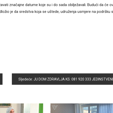
avati značajne datume koje su i do sada obilježavali. Budući da će o
edložio je da sredstva koja se uštede, udruženja usmjere na podršku 
Sljedeće:
JU DOM ZDRAVLJA KS: 081 920 333 JEDINSTVENI TELEFONSKI BROJ ZA PRIJAVU SUMNJI NA KORONAVIRUS