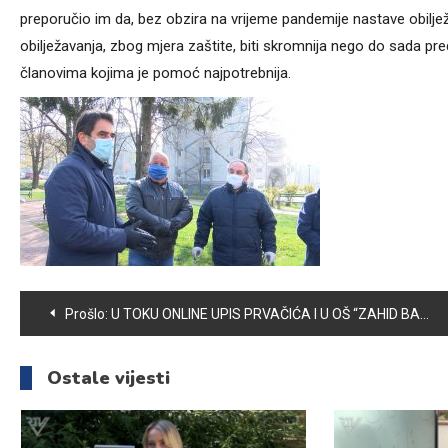
preporučio im da, bez obzira na vrijeme pandemije nastave obiljež
obilježavanja, zbog mjera zaštite, biti skromnija nego do sada pr
članovima kojima je pomoć najpotrebnija.
Navigacija
Prošlo:
U TOKU ONLINE UPIS PRVAČIĆA I U OŠ “ZAHID BARUČIJA”
članaka
Ostale vijesti