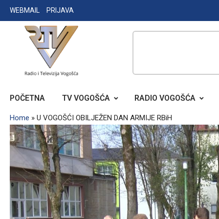
Skip
WEBMAIL
PRIJAVA
to
content
RADIO TELEVIZIJA VOGOŠĆA
POČETNA
TV VOGOŠĆA
RADIO VOGOŠĆA
Home
»
U VOGOŠĆI OBILJEŽEN DAN ARMIJE RBiH