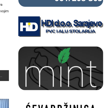
va
svojim