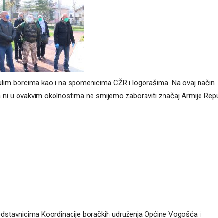
ulim borcima kao i na spomenicima CŽR i logorašima. Na ovaj način
a ni u ovakvim okolnostima ne smijemo zaboraviti značaj Armije Repu
dstavnicima Koordinacije boračkih udruženja Općine Vogošća i