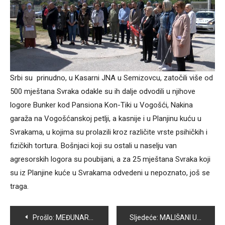
Srbi su prinudno, u Kasarni JNA u Semizovcu, zatočili više od
500 mještana Svraka odakle su ih dalje odvodili u njihove
logore Bunker kod Pansiona Kon-Tiki u Vogošći, Nakina
garaža na Vogošćanskoj petlji, a kasnije i u Planjinu kuću u
Svrakama, u kojima su prolazili kroz različite vrste psihičkih i
fizičkih tortura. Bošnjaci koji su ostali u naselju van
agresorskih logora su poubijani, a za 25 mještana Svraka koji
su iz Planjine kuće u Svrakama odvedeni u nepoznato, još se
traga.
Navigacija
Prošlo:
MEĐUNARODNI DAN ODGOJA BEZ BATINA
Sljedeće:
MALIŠANI U POSJETI VATROGASCIMA POVODOM SVJETSKOG DANA VATROGASACA