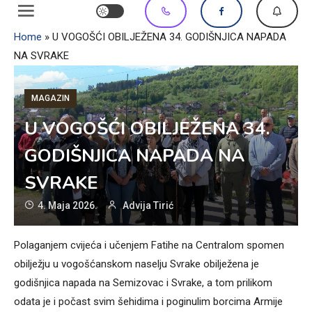
Home
»
U VOGOŠĆI OBILJEŽENA 34. GODIŠNJICA NAPADA
NA SVRAKE
MAGAZIN
U VOGOŠĆI OBILJEŽENA 34.
GODIŠNJICA NAPADA NA
SVRAKE
4. Maja 2026.
Advija Tirić
Polaganjem cvijeća i učenjem Fatihe na Centralom spomen
obilježju u vogošćanskom naselju Svrake obilježena je
godišnjica napada na Semizovac i Svrake, a tom prilikom
odata je i počast svim šehidima i poginulim borcima Armije