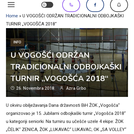
Home
»
U VOGOŠĆI ODRŽAN TRADICIONALNI ODBOJKAŠKI
TURNIR „VOGOŠĆA 2018“
INFO
U VOGOŠĆI ODRŽAN
TRADICIONALNI ODBOJKAŠKI
TURNIR „VOGOŠĆA 2018“
26. Novembra 2018.
Azra Grbo
U okviru obilježavanja Dana državnosti BiH ŽOK „Vogošća“
organizovao je 15. Jubilarni odbojkaški turnir „Vogošća 2018“
u kategoriji seniorki. Na turniru su učešće uzele 4 ekipe: ŽOK
„ČELIK“ ZENICA, ŽOK „LUKAVAC“ LUKAVAC, OK „SA VOLLEY“