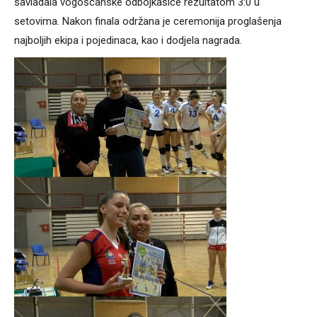
savladala vogošćanske odbojkašice rezultatom 3:0 u
setovima. Nakon finala održana je ceremonija proglašenja
najboljih ekipa i pojedinaca, kao i dodjela nagrada.