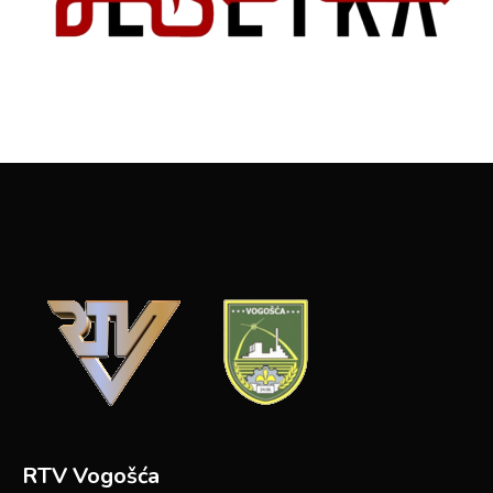
RTV Vogošća