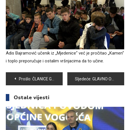
Adis Bajramović učenik iz „Mjedenice“ već je pročitao „Kamen“
i toplo preporučuje i ostalim vršnjacima da to učine.
Navigacija
Prošlo:
ČLANICE GK OLIMP USPJEŠNE I NA TURNIRIMA U BEOGRADU I SOFIJI
Sljedeće:
GLAVNO OBILJEŽJE JESENI JESTE I PRIPREMA ZIMNICE
članaka
Ostale vijesti