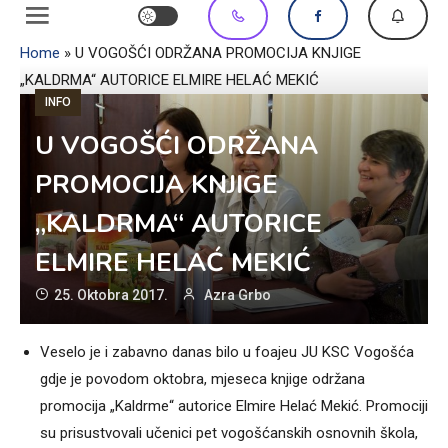
Home
»
U VOGOŠĆI ODRŽANA PROMOCIJA KNJIGE
„KALDRMA“ AUTORICE ELMIRE HELAĆ MEKIĆ
INFO
U VOGOŠĆI ODRŽANA
PROMOCIJA KNJIGE
„KALDRMA“ AUTORICE
ELMIRE HELAĆ MEKIĆ
25. Oktobra 2017.
Azra Grbo
Veselo je i zabavno danas bilo u foajeu JU KSC Vogošća
gdje je povodom oktobra, mjeseca knjige održana
promocija „Kaldrme“ autorice Elmire Helać Mekić. Promociji
su prisustvovali učenici pet vogošćanskih osnovnih škola,