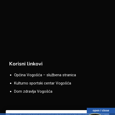
Korisni linkovi
Općina Vogošća – službena stranica
Kulturno sportski centar Vogošća
Dom zdravlja Vogošća
open / close
Ova web stranica koristi kolačiće kako bi poboljšala iskustvo pregledavanja.