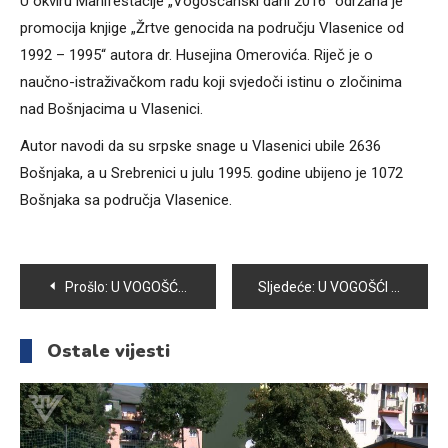
U okviru Manifestacije „Vogošćanski dani 2016“ održana je
promocija knjige „Žrtve genocida na području Vlasenice od
1992 – 1995“ autora dr. Husejina Omerovića. Riječ je o
naučno-istraživačkom radu koji svjedoči istinu o zločinima
nad Bošnjacima u Vlasenici.
Autor navodi da su srpske snage u Vlasenici ubile 2636
Bošnjaka, a u Srebrenici u julu 1995. godine ubijeno je 1072
Bošnjaka sa područja Vlasenice.
Navigacija
Prošlo:
U VOGOŠĆI ODRŽANA SVEČANA SJEDNICA POVODOM 24. JUNA DANA OPĆINE
Sljedeće:
U VOGOŠĆI ZAJEDNIČKIM IFTAROM ZAVRŠENO OBILJEŽAVANJE 24. JUNA DANA OPĆINE
članaka
Ostale vijesti