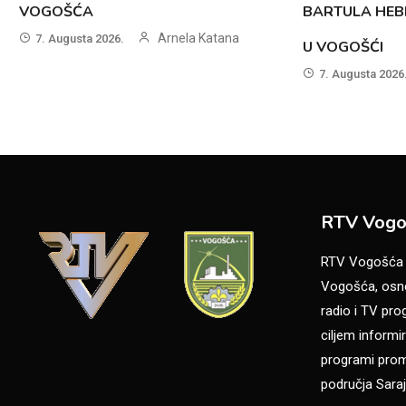
VOGOŠĆA
BARTULA HEB
Arnela Katana
7. Augusta 2026.
U VOGOŠĆI
7. Augusta 2026
RTV Vogo
RTV Vogošća je
Vogošća, osno
radio i TV pr
ciljem informir
programi promo
područja Saraj