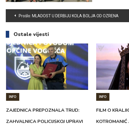
Navigacija
Prošlo:
MLADOST U DERBIJU KOLA BOLJA OD OZRENA
članaka
Ostale vijesti
INFO
INFO
ZAJEDNICA PREPOZNALA TRUD:
FILM O KRALJI
ZAHVALNICA POLICIJSKOJ UPRAVI
KOTROMANIĆ 