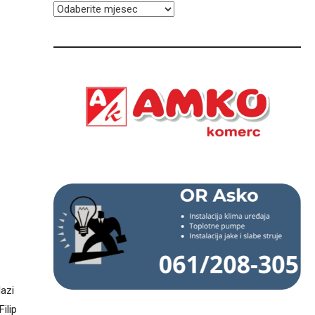
ARHIVA
lazi
ilip