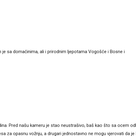
n je sa domaćinima, ali i prirodnim ljepotama Vogošće i Bosne i
odina. Pred našu kameru je stao neustrašivo, baš kao što sa ocem od
a za opasnu vožnju, a drugari jednostavno ne mogu vjerovati da je F