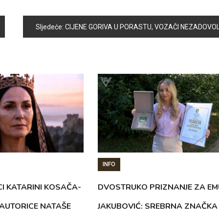
Sljedeće:
CIJENE GORIVA U PORASTU, VOZAČI NEZADOVOLJNI ALI NE I ZABRINUT
INFO
CI KATARINI KOSAČA-
DVOSTRUKO PRIZNANJE ZA EM
AUTORICE NATAŠE
JAKUBOVIĆ: SREBRNA ZNAČKA