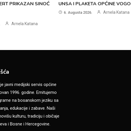
ERT PRIKAZAN SINOĆ
UNSA I PLAKETA OPĆINE VOG
Arnela Katana
6. Augusta 2026.
Arnela Katana
.
šća
 javni medijski servis općine
van 1996. godine. Emitujemo
ograme na bosanskom jeziku sa
anja, edukacije i zabave. Naši
višu kulturu, tradiciju i običaje
eva i Bosne i Hercegovine.