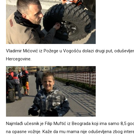
Vladimir Mićović iz Požege u Vogošću dolazi drugi put, oduševlje
Hercegovine.
Najmlađi učesnik je Filip Muftić iz Beograda koji ima samo 8,5 g
na opasne vožnje. Kaže da mu mama nije oduševljena zbog interes