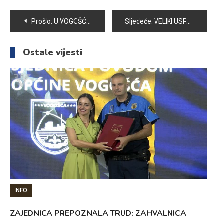
Navigacija
Prošlo:
U VOGOŠĆI JE ODRŽANA REDOVNA SKUPŠTINA UDRUŽENJA ANTIFAŠISTA I BORACA NOR-a
Sljedeće:
VELIKI USPJEH JUDO KLUBA “CHAMPION” – MEDALJE KAO NAGRADA ZA TRUD
članaka
Ostale vijesti
INFO
ZAJEDNICA PREPOZNALA TRUD: ZAHVALNICA