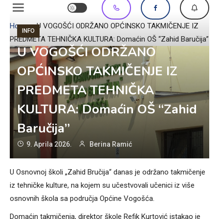
Home
»
U VOGOŠĆI ODRŽANO OPĆINSKO TAKMIČENJE IZ
INFO
PREDMETA TEHNIČKA KULTURA: Domaćin OŠ “Zahid Baručija”
U VOGOŠĆI ODRŽANO
OPĆINSKO TAKMIČENJE IZ
PREDMETA TEHNIČKA
KULTURA: Domaćin OŠ “Zahid
Baručija”
9. Aprila 2026.
Berina Ramić
U Osnovnoj školi „Zahid Bručija“ danas je održano takmičenje
iz tehničke kulture, na kojem su učestvovali učenici iz više
osnovnih škola sa područja Općine Vogošća.
Domaćin takmičenja, direktor škole Refik Kurtović istakao je