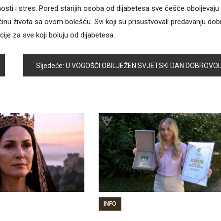
nosti i stres. Pored starijih osoba od dijabetesa sve češće oboljevaju 
inu života sa ovom bolešću. Svi koji su prisustvovali predavanju dobi
je za sve koji boluju od dijabetesa.
Sljedeće:
U VOGOŠĆI OBILJEŽEN SVJETSKI DAN DOBROVOLJNIH DAVALACA KRV
INFO