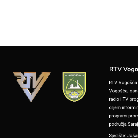
RTV Vogo
RTV Vogošća je
Vogošća, osno
radio i TV pr
ciljem informir
programi promo
područja Saraj
Sjedište: Još