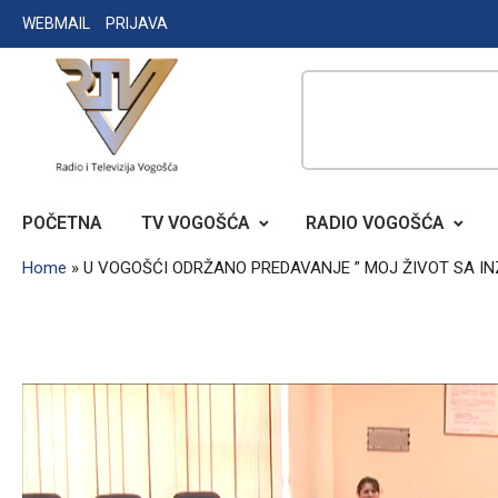
Skip
WEBMAIL
PRIJAVA
to
content
RADIO TELEVIZIJA VOGOŠĆA
POČETNA
TV VOGOŠĆA
RADIO VOGOŠĆA
Home
»
U VOGOŠĆI ODRŽANO PREDAVANJE ” MOJ ŽIVOT SA I