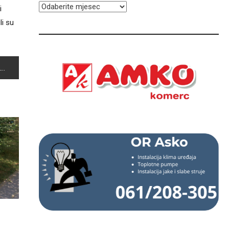
ARHIVA
i
li su
I