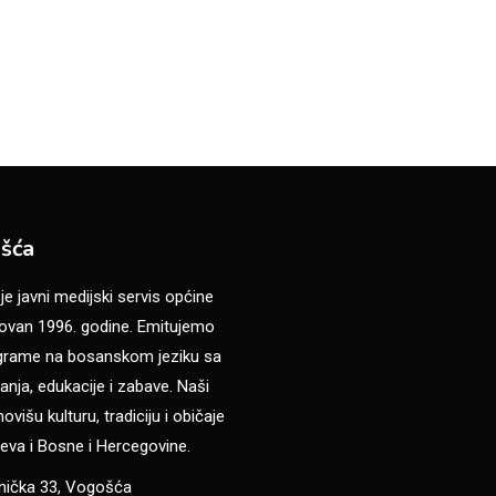
šća
 javni medijski servis općine
van 1996. godine. Emitujemo
ograme na bosanskom jeziku sa
anja, edukacije i zabave. Naši
višu kulturu, tradiciju i običaje
eva i Bosne i Hercegovine.
anička 33, Vogošća