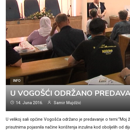
INFO
U VOGOŠĆI ODRŽANO PREDAVANJ
14. Juna 2016.
Samir Mujdžić
U velikoj sali općine Vogošća održano je predavanje o temi:”Moj ži
prisutnima pojasnila načine korištenja inzulina kod oboljelih od 