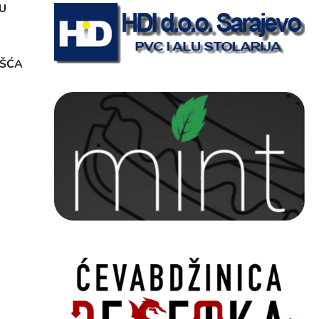
U
OŠĆA