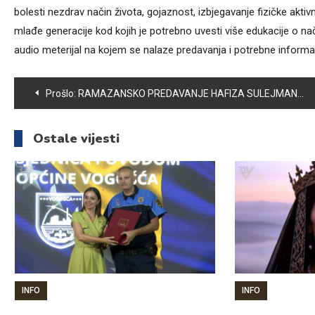
bolesti nezdrav način života, gojaznost, izbjegavanje fizičke aktiv
mlađe generacije kod kojih je potrebno uvesti više edukacije o nač
audio meterijal na kojem se nalaze predavanja i potrebne informaci
Navigacija
Prošlo:
RAMAZANSKO PREDAVANJE HAFIZA SULEJMANA BUGARIJA
članaka
Ostale vijesti
INFO
INFO