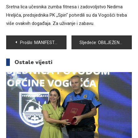
Sretna lica učesnika zumba fitnesa i zadovoljstvo Nedima
Hreljića, predsjednika PK „Spin“ potvrdili su da Vogošći treba
više ovakvih događaja. Za uživanje i zabavu.
Navigacija
Prošlo:
MANIFESTACIJA „VOGOŠĆANSKI DANI 2017“: ODRŽAN BALETSKI RECITAL
Sljedeće:
OBILJEŽENA 25. GODIŠNJICA STRADANJA BOŠNJAKA U TIHOVIĆIMA
članaka
Ostale vijesti