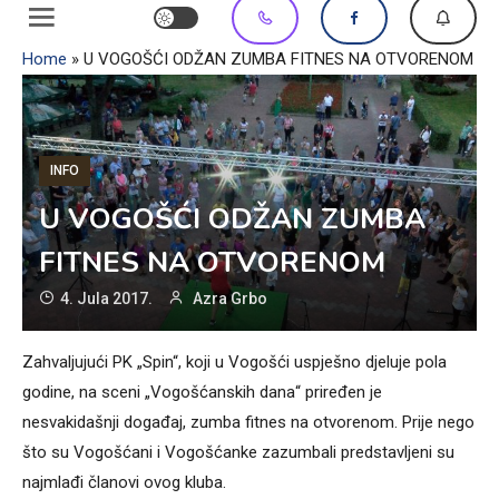
Home
»
U VOGOŠĆI ODŽAN ZUMBA FITNES NA OTVORENOM
INFO
U VOGOŠĆI ODŽAN ZUMBA
FITNES NA OTVORENOM
4. Jula 2017.
Azra Grbo
Zahvaljujući PK „Spin“, koji u Vogošći uspješno djeluje pola
godine, na sceni „Vogošćanskih dana“ priređen je
nesvakidašnji događaj, zumba fitnes na otvorenom. Prije nego
što su Vogošćani i Vogošćanke zazumbali predstavljeni su
najmlađi članovi ovog kluba.