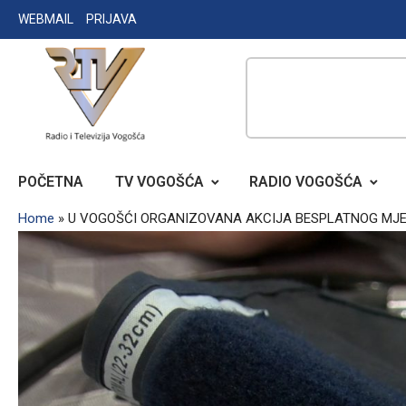
Skip
WEBMAIL
PRIJAVA
to
content
RADIO TELEVIZIJA VOGOŠĆA
POČETNA
TV VOGOŠĆA
RADIO VOGOŠĆA
Home
»
U VOGOŠĆI ORGANIZOVANA AKCIJA BESPLATNOG MJE