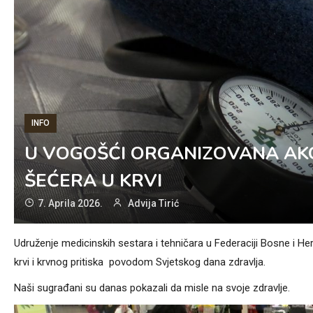
INFO
U VOGOŠĆI ORGANIZOVANA AKC
ŠEĆERA U KRVI
7. Aprila 2026.
Advija Tirić
Udruženje medicinskih sestara i tehničara u Federaciji Bosne i 
krvi i krvnog pritiska povodom Svjetskog dana zdravlja.
Naši sugrađani su danas pokazali da misle na svoje zdravlje.