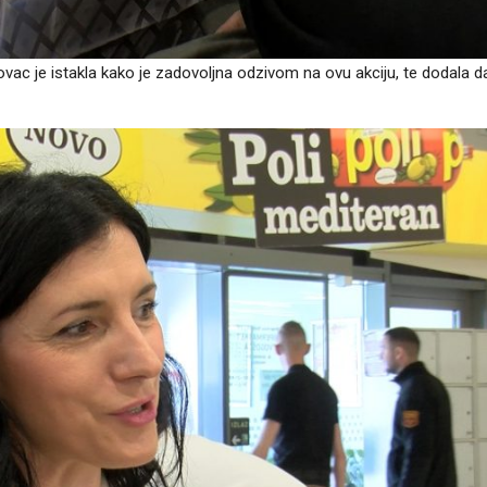
vac je istakla kako je zadovoljna odzivom na ovu akciju, te dodala da