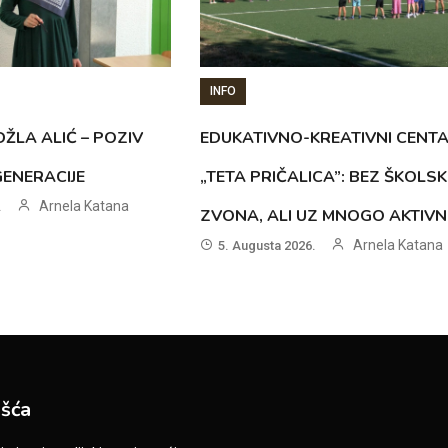
INFO
ŽLA ALIĆ – POZIV
EDUKATIVNO-KREATIVNI CENT
GENERACIJE
„TETA PRIČALICA”: BEZ ŠKOLS
Arnela Katana
.
ZVONA, ALI UZ MNOGO AKTIVN
Arnela Katana
5. Augusta 2026.
šća