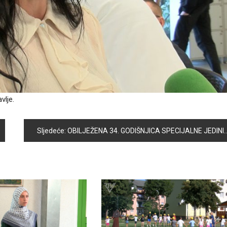
vlje.
Sljedeće:
OBILJEŽENA 34. GODIŠNJICA SPECIJALNE JEDINICE MUP-a RBiH, ODREDA POLICIJE „BOSNA“ U OŠ „MIRSAD PRNJAVORAC“