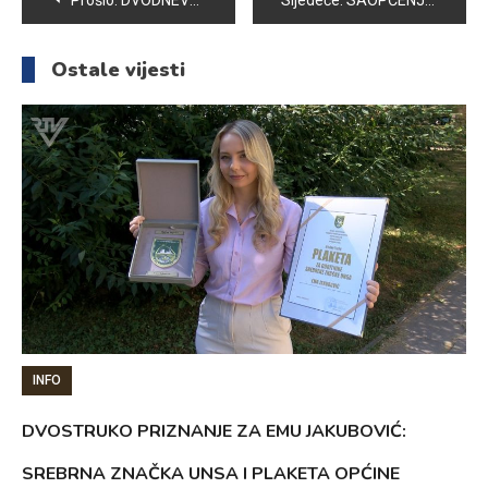
Prošlo:
DVODNEVNA IZLOŽBA UDRUŽENJA “KORAK VIŠE” U ZNAK SJEĆANJA NA ALMU HAMZIĆ
Sljedeće:
SAOPĆENJE ZA JAVNOST OPĆINE VOGOŠĆA U POVODU ZAKLJUČKA VLADE FEDERACIJE BOSNE I HERCEGOVINE O TRAJNOM SMJEŠTAJU SPECIJALNE JEDINICE FUP-a U KASARNI U SEMIZOVCU
članaka
Ostale vijesti
INFO
DVOSTRUKO PRIZNANJE ZA EMU JAKUBOVIĆ:
SREBRNA ZNAČKA UNSA I PLAKETA OPĆINE