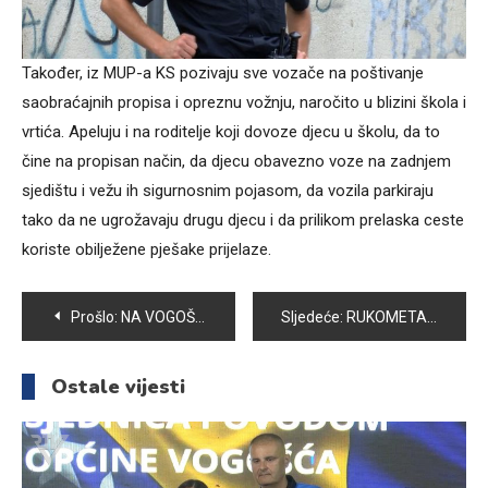
Također, iz MUP-a KS pozivaju sve vozače na poštivanje
saobraćajnih propisa i opreznu vožnju, naročito u blizini škola i
vrtića. Apeluju i na roditelje koji dovoze djecu u školu, da to
čine na propisan način, da djecu obavezno voze na zadnjem
sjedištu i vežu ih sigurnosnim pojasom, da vozila parkiraju
tako da ne ugrožavaju drugu djecu i da prilikom prelaska ceste
koriste obilježene pješake prijelaze.
Navigacija
Prošlo:
NA VOGOŠĆANSKOJ PIJACI RAZNOVRSNA PONUDA DOMAĆIH PROIZVODA UZ PRISTUPAČNE CIJENE
Sljedeće:
RUKOMETAŠI VOGOŠĆE U DOBROJ FORMI
članaka
Ostale vijesti