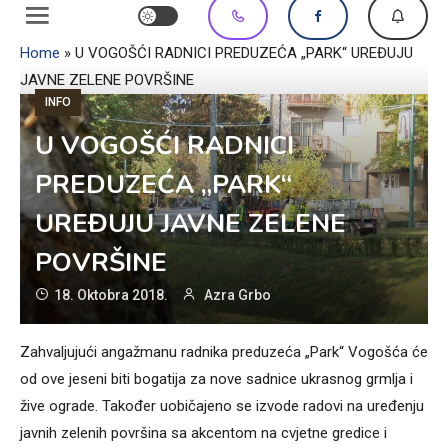
Home
»
U VOGOŠĆI RADNICI PREDUZEĆA „PARK“ UREĐUJU
JAVNE ZELENE POVRŠINE
INFO
U VOGOŠĆI RADNICI
PREDUZEĆA „PARK“
UREĐUJU JAVNE ZELENE
POVRŠINE
18. Oktobra 2018.
Azra Grbo
Zahvaljujući angažmanu radnika preduzeća „Park“ Vogošća će
od ove jeseni biti bogatija za nove sadnice ukrasnog grmlja i
žive ograde. Također uobičajeno se izvode radovi na uređenju
javnih zelenih površina sa akcentom na cvjetne gredice i