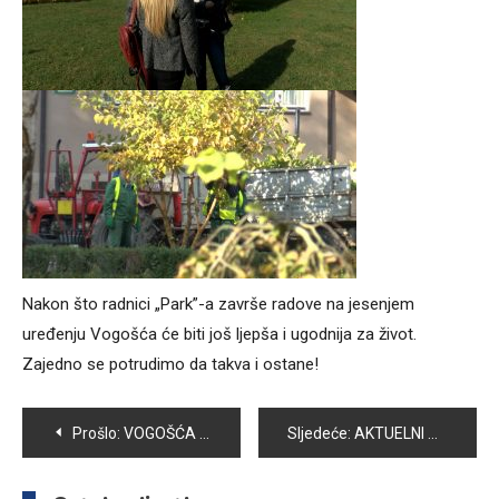
Nakon što radnici „Park”-a završe radove na jesenjem
uređenju Vogošća će biti još ljepša i ugodnija za život.
Zajedno se potrudimo da takva i ostane!
Navigacija
Prošlo:
VOGOŠĆA OBILJEŽAVA 26. GODIŠNJICU „BITKE ZA FOČANSKU“
Sljedeće:
AKTUELNI RADOVI UREĐENJA JOŠANIČKOG POTOKA
članaka