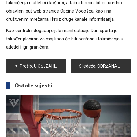
takmičenja u atletici i košarci, a tačni termini bit će uredno
objavljeni put web stranice Općine Vogošća, kao i na
društvenim mrežama i kroz druge kanale informisanja.
Kao centralni događaj cijele manifestacije Dan sporta je
također planiran za maj kada će biti održana i takmičenja u
atletici i igri graničara.
Navigacija
Prošlo:
U OŠ „ZAHID BARUČIJA” ODRŽAN ŠKOLSKI BAZAR – „JA INVESTIRAM U ZAJEDNICU”
Sljedeće:
ODRŽANA REVIJA UČENIKA OSNOVNIH ŠKOLA: NAJUSPJEŠNIJA OŠ “MIRSAD PRNJAVORAC”
članaka
Ostale vijesti