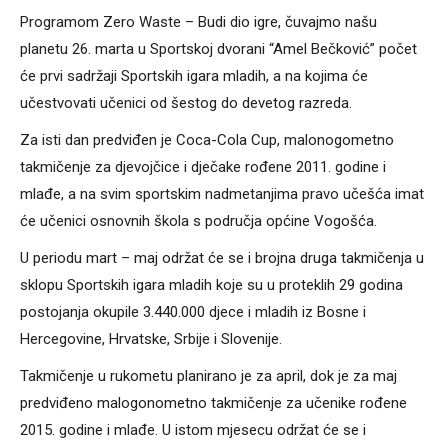
Programom Zero Waste – Budi dio igre, čuvajmo našu
planetu 26. marta u Sportskoj dvorani “Amel Bečković” počet
će prvi sadržaji Sportskih igara mladih, a na kojima će
učestvovati učenici od šestog do devetog razreda.
Za isti dan predviđen je Coca-Cola Cup, malonogometno
takmičenje za djevojčice i dječake rođene 2011. godine i
mlađe, a na svim sportskim nadmetanjima pravo učešća imat
će učenici osnovnih škola s područja općine Vogošća.
U periodu mart – maj održat će se i brojna druga takmičenja u
sklopu Sportskih igara mladih koje su u proteklih 29 godina
postojanja okupile 3.440.000 djece i mladih iz Bosne i
Hercegovine, Hrvatske, Srbije i Slovenije.
Takmičenje u rukometu planirano je za april, dok je za maj
predviđeno malogonometno takmičenje za učenike rođene
2015. godine i mlađe. U istom mjesecu održat će se i