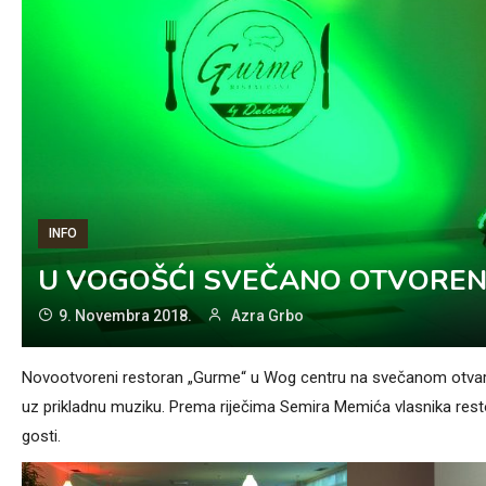
INFO
U VOGOŠĆI SVEČANO OTVOREN
9. Novembra 2018.
Azra Grbo
Novootvoreni restoran „Gurme“ u Wog centru na svečanom otvaranju 
uz prikladnu muziku. Prema riječima Semira Memića vlasnika restor
gosti.