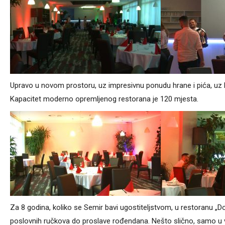
Upravo u novom prostoru, uz impresivnu ponudu hrane i pića, uz ljub
Kapacitet moderno opremljenog restorana je 120 mjesta.
Za 8 godina, koliko se Semir bavi ugostiteljstvom, u restoranu „Do
poslovnih ručkova do proslave rođendana. Nešto slično, samo u v