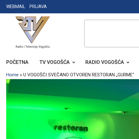
Skip
WEBMAIL
PRIJAVA
to
content
RADIO TELEVIZIJA VOGOŠĆA
POČETNA
TV VOGOŠĆA
RADIO VOGOŠĆA
Home
»
U VOGOŠĆI SVEČANO OTVOREN RESTORAN „GURME“