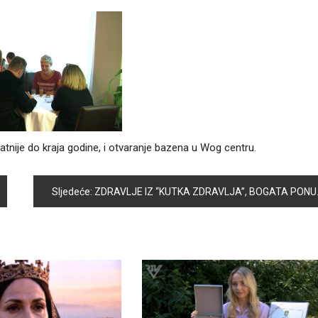
vatnije do kraja godine, i otvaranje bazena u Wog centru.
Sljedeće:
ZDRAVLJE IZ “KUTKA ZDRAVLJA”, BOGATA PONUDA SLATKIH I SLANIH PROIZVODA