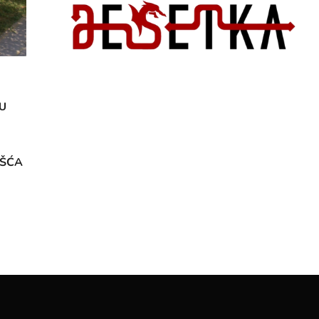
U
OŠĆA