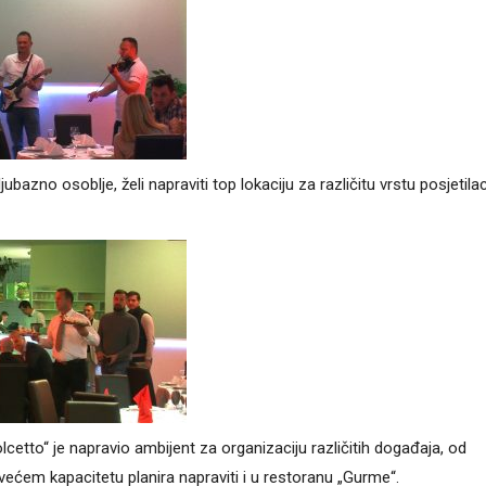
azno osoblje, želi napraviti top lokaciju za različitu vrstu posjetila
lcetto“ je napravio ambijent za organizaciju različitih događaja, od
ećem kapacitetu planira napraviti i u restoranu „Gurme“.