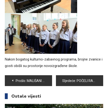
Nakon bogatog kulturno-zabavnog programa, brojne zvanice i
gosti obišli su prostorije novoizgrađene škole.
Navigacija
Prošlo:
MALIŠANI VRTIĆA „TREŠNJICA“ DONIRALI ODJEĆU OU „TEMPO“
Sljedeće:
POČELI RADOVI NA IZGRADNJI JAVNE RASVJETE
članaka
Ostale vijesti