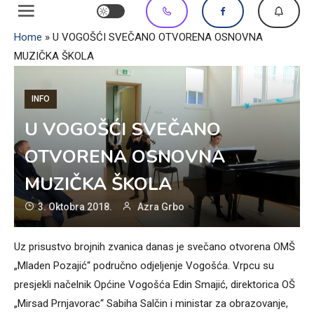
Home
»
U VOGOŠĆI SVEČANO OTVORENA OSNOVNA
MUZIČKA ŠKOLA
INFO
U VOGOŠĆI SVEČANO
OTVORENA OSNOVNA
MUZIČKA ŠKOLA
3. Oktobra 2018.
Azra Grbo
Uz prisustvo brojnih zvanica danas je svečano otvorena OMŠ
„Mladen Pozajić“ područno odjeljenje Vogošća. Vrpcu su
presjekli načelnik Općine Vogošća Edin Smajić, direktorica OŠ
„Mirsad Prnjavorac“ Sabiha Salčin i ministar za obrazovanje,