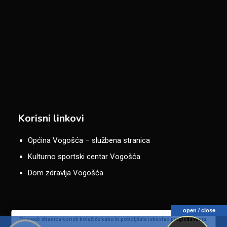
Korisni linkovi
Općina Vogošća – službena stranica
Kulturno sportski centar Vogošća
Dom zdravlja Vogošća
open / close
Ova web stranica koristi kolačiće kako bi poboljšala iskustvo pregledavanja.